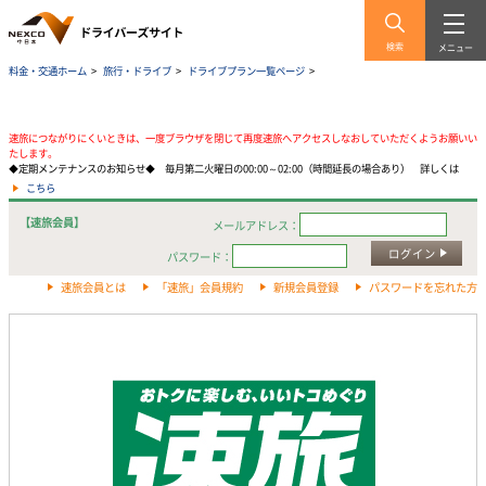
検索
メニュー
料金・交通ホーム
>
旅行・ドライブ
>
ドライブプラン一覧ページ
>
速旅につながりにくいときは、一度ブラウザを閉じて再度速旅へアクセスしなおしていただくようお願いい
たします。
◆定期メンテナンスのお知らせ◆ 毎月第二火曜日の00:00～02:00（時間延長の場合あり） 詳しくは
こちら
【速旅会員】
メールアドレス：
ログイン
パスワード：
速旅会員とは
「速旅」会員規約
新規会員登録
パスワードを忘れた方