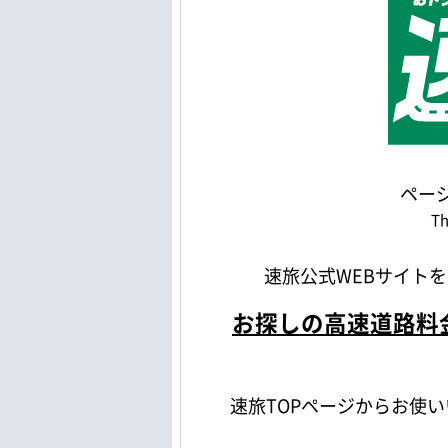
ペー
Th
速旅公式WEBサイト
お探しの高速道路料
速旅TOPページからお使