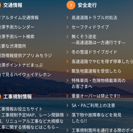
交通情報
安全走行
リアルタイム交通情報
高速道路トラブル対処法
渋滞予測カレンダー​
セーフティドライブ
渋滞予測ルート検索
無くそう逆走
―高速道路は一方通行です―
主要な渋滞箇所
冬の雪道ドライブガイド
道路情報提供アプリ みちラジ
高速道路でやむを得ず停車した
渋滞ポイントナビまっぷ
緊急地震速報を受信したら
目で見るハイウェイテレホン
特殊車両・危険物積載車両の
お客さまへ
工事規制情報
重量オーバーは禁止です!!
SA・PAご利用上の注意
工事情報お役立ちサイト
～工事規制予定MAP、レーン閉鎖情
落下物や故障車などを発見
したら!!
報、リニューアル工事など大規模な
工事に関する情報などはこちら～
工事規制箇所を通行する際のポ