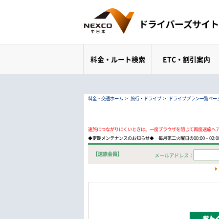
料金・ルート検索
ETC・割引案内
料金・交通ホーム
>
旅行・ドライブ
>
ドライブプラン一覧ペー
速旅につながりにくいときは、一度ブラウザを閉じて再度速旅へ
◆定期メンテナンスのお知らせ◆ 毎月第二火曜日の00:00～02
【速旅会員】
メールアドレス：