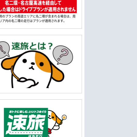
用のプランの周遊エリアに名二環が含まれる場合は、周
リア内の名二環の走行はプランが適用されます。