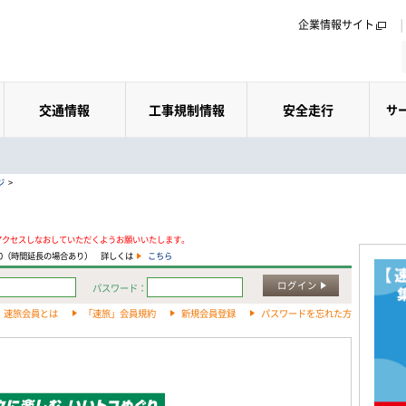
企業情報サイト
交通情報
工事規制情報
安全走行
サ
ジ
>
アクセスしなおしていただくようお願いいたします。
:00（時間延長の場合あり） 詳しくは
こちら
ログイン
パスワード：
速旅会員とは
「速旅」会員規約
新規会員登録
パスワードを忘れた方