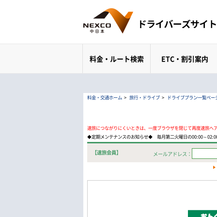
料金・ルート検索
ETC・割引案内
料金・交通ホーム
>
旅行・ドライブ
>
ドライブプラン一覧ペー
速旅につながりにくいときは、一度ブラウザを閉じて再度速旅へ
◆定期メンテナンスのお知らせ◆ 毎月第二火曜日の00:00～02
【速旅会員】
メールアドレス：