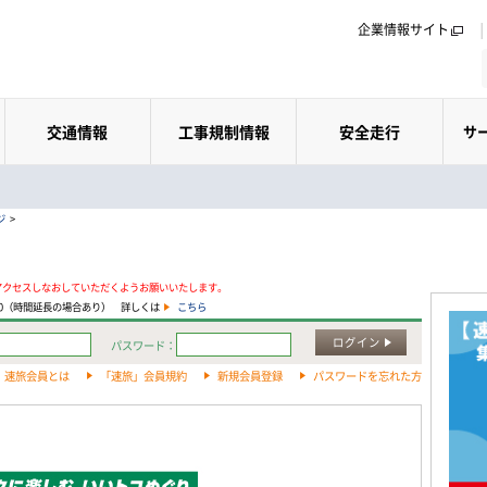
企業情報サイト
交通情報
工事規制情報
安全走行
サ
ジ
>
アクセスしなおしていただくようお願いいたします。
:00（時間延長の場合あり） 詳しくは
こちら
ログイン
パスワード：
速旅会員とは
「速旅」会員規約
新規会員登録
パスワードを忘れた方