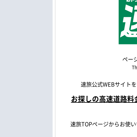
ペー
Th
速旅公式WEBサイト
お探しの高速道路料
速旅TOPページからお使