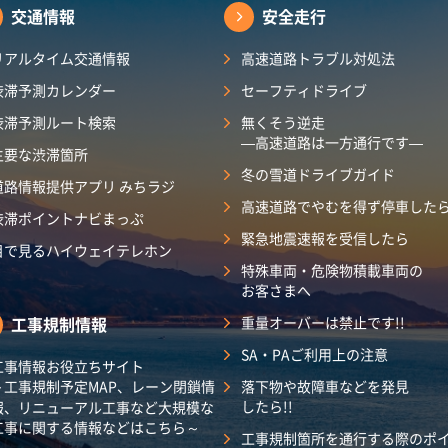
交通情報
安全走行
リアルタイム交通情報
高速道路トラブル対処法
渋滞予測カレンダー​
セーフティドライブ
渋滞予測ルート検索
無くそう逆走
―高速道路は一方通行です―
主要な渋滞箇所
冬の雪道ドライブガイド
道路情報提供アプリ みちラジ
高速道路でやむを得ず停車した
渋滞ポイントナビまっぷ
緊急地震速報を受信したら
目で見るハイウェイテレホン
特殊車両・危険物積載車両の
お客さまへ
工事規制情報
重量オーバーは禁止です!!
SA・PAご利用上の注意
工事情報お役立ちサイト
～工事規制予定MAP、レーン閉鎖情
落下物や故障車などを発見
したら!!
報、リニューアル工事など大規模な
工事に関する情報などはこちら～
工事規制箇所を通行する際のポ