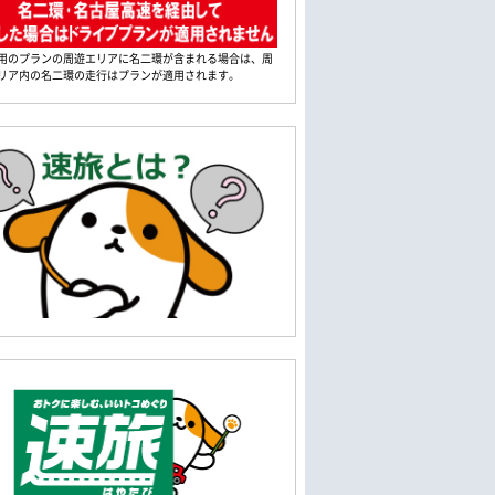
用のプランの周遊エリアに名二環が含まれる場合は、周
リア内の名二環の走行はプランが適用されます。