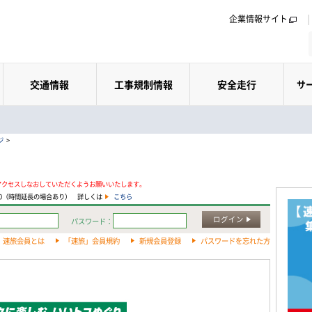
企業情報サイト
交通情報
工事規制情報
安全走行
サ
ジ
>
アクセスしなおしていただくようお願いいたします。
:00（時間延長の場合あり） 詳しくは
こちら
ログイン
パスワード：
速旅会員とは
「速旅」会員規約
新規会員登録
パスワードを忘れた方