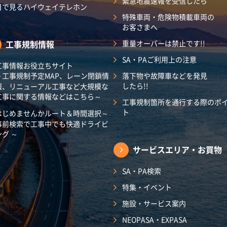
緊急地震速報を受信したら
目で見るハイウェイテレホン
特殊車両・危険物積載車両の
お客さまへ
工事規制情報
重量オーバーは禁止です!!
SA・PAご利用上の注意
工事情報お役立ちサイト
～工事規制予定MAP、レーン閉鎖情
落下物や故障車などを発見
したら!!
報、リニューアル工事など大規模な
工事に関する情報などはこちら～
工事規制箇所を通行する際のポ
ト
はじめませんかルート＆時間選択～
事前検索で工事中でも快適ドライビ
ング ～
サービスエリア・
お買物
SA・PA検索
特集・イベント
施設・サービス案内
NEOPASA・EXPASA