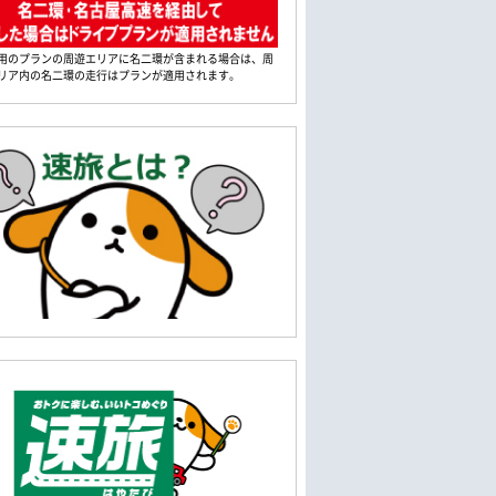
用のプランの周遊エリアに名二環が含まれる場合は、周
リア内の名二環の走行はプランが適用されます。