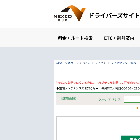
料金・ルート検索
ETC・割引案内
料金・交通ホーム
>
旅行・ドライブ
>
ドライブプラン一覧ペー
速旅につながりにくいときは、一度ブラウザを閉じて再度速旅へ
◆定期メンテナンスのお知らせ◆ 毎月第二火曜日の00:00～02
【速旅会員】
メールアドレス：