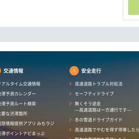
交通情報
安全走行
リアルタイム交通情報
高速道路トラブル対処法
渋滞予測カレンダー​
セーフティドライブ
渋滞予測ルート検索
無くそう逆走
―高速道路は一方通行です―
主要な渋滞箇所
冬の雪道ドライブガイド
道路情報提供アプリ みちラジ
高速道路でやむを得ず停車した
渋滞ポイントナビまっぷ