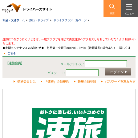
検索
メニュー
料金・交通ホーム
>
旅行・ドライブ
>
ドライブプラン一覧ページ
>
速旅につながりにくいときは、一度ブラウザを閉じて再度速旅へアクセスしなおしていただくようお願いい
たします。
◆定期メンテナンスのお知らせ◆ 毎月第二火曜日の00:00～02:00（時間延長の場合あり） 詳しくは
こちら
【速旅会員】
メールアドレス：
ログイン
パスワード：
速旅会員とは
「速旅」会員規約
新規会員登録
パスワードを忘れた方