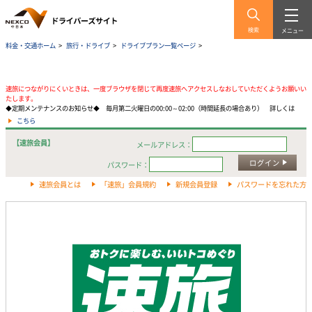
検索
メニュー
料金・交通ホーム
>
旅行・ドライブ
>
ドライブプラン一覧ページ
>
速旅につながりにくいときは、一度ブラウザを閉じて再度速旅へアクセスしなおしていただくようお願いい
たします。
◆定期メンテナンスのお知らせ◆ 毎月第二火曜日の00:00～02:00（時間延長の場合あり） 詳しくは
こちら
【速旅会員】
メールアドレス：
ログイン
パスワード：
速旅会員とは
「速旅」会員規約
新規会員登録
パスワードを忘れた方