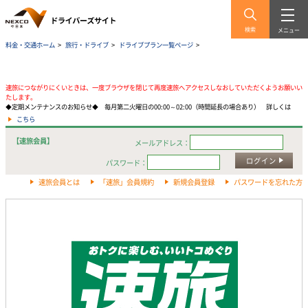
検索
メニュー
料金・交通ホーム
>
旅行・ドライブ
>
ドライブプラン一覧ページ
>
速旅につながりにくいときは、一度ブラウザを閉じて再度速旅へアクセスしなおしていただくようお願いい
たします。
◆定期メンテナンスのお知らせ◆ 毎月第二火曜日の00:00～02:00（時間延長の場合あり） 詳しくは
こちら
【速旅会員】
メールアドレス：
ログイン
パスワード：
速旅会員とは
「速旅」会員規約
新規会員登録
パスワードを忘れた方