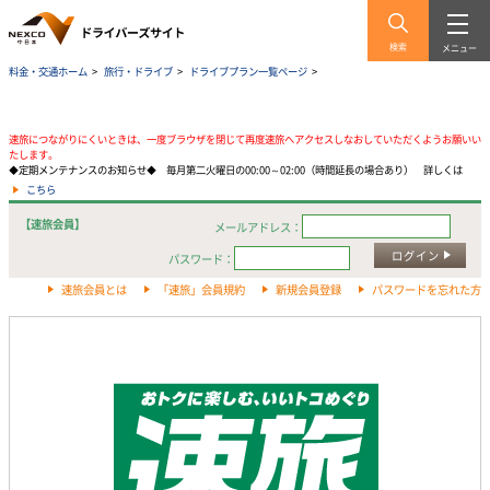
検索
メニュー
料金・交通ホーム
>
旅行・ドライブ
>
ドライブプラン一覧ページ
>
速旅につながりにくいときは、一度ブラウザを閉じて再度速旅へアクセスしなおしていただくようお願いい
たします。
◆定期メンテナンスのお知らせ◆ 毎月第二火曜日の00:00～02:00（時間延長の場合あり） 詳しくは
こちら
【速旅会員】
メールアドレス：
ログイン
パスワード：
速旅会員とは
「速旅」会員規約
新規会員登録
パスワードを忘れた方