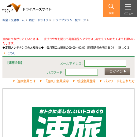
検索
メニュー
料金・交通ホーム
>
旅行・ドライブ
>
ドライブプラン一覧ページ
>
速旅につながりにくいときは、一度ブラウザを閉じて再度速旅へアクセスしなおしていただくようお願いい
たします。
◆定期メンテナンスのお知らせ◆ 毎月第二火曜日の00:00～02:00（時間延長の場合あり） 詳しくは
こちら
【速旅会員】
メールアドレス：
ログイン
パスワード：
速旅会員とは
「速旅」会員規約
新規会員登録
パスワードを忘れた方