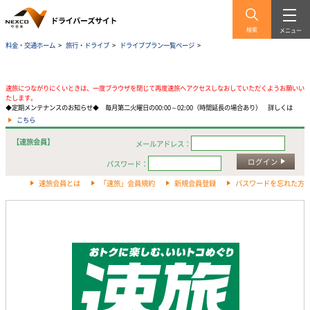
検索
メニュー
料金・交通ホーム
>
旅行・ドライブ
>
ドライブプラン一覧ページ
>
速旅につながりにくいときは、一度ブラウザを閉じて再度速旅へアクセスしなおしていただくようお願いい
たします。
◆定期メンテナンスのお知らせ◆ 毎月第二火曜日の00:00～02:00（時間延長の場合あり） 詳しくは
こちら
【速旅会員】
メールアドレス：
ログイン
パスワード：
速旅会員とは
「速旅」会員規約
新規会員登録
パスワードを忘れた方