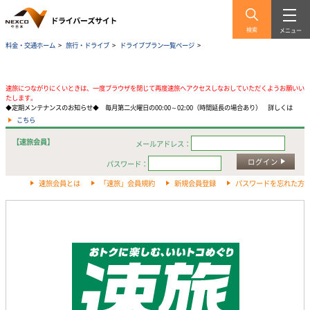
検索
メニュー
料金・交通ホーム
>
旅行・ドライブ
>
ドライブプラン一覧ページ
>
速旅につながりにくいときは、一度ブラウザを閉じて再度速旅へアクセスしなおしていただくようお願いい
たします。
◆定期メンテナンスのお知らせ◆ 毎月第二火曜日の00:00～02:00（時間延長の場合あり） 詳しくは
こちら
【速旅会員】
メールアドレス：
ログイン
パスワード：
速旅会員とは
「速旅」会員規約
新規会員登録
パスワードを忘れた方