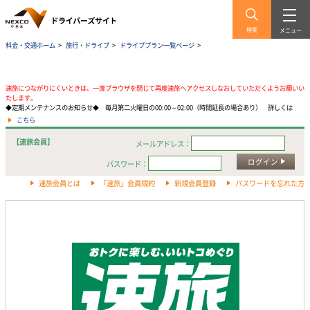
検索
メニュー
料金・交通ホーム
>
旅行・ドライブ
>
ドライブプラン一覧ページ
>
速旅につながりにくいときは、一度ブラウザを閉じて再度速旅へアクセスしなおしていただくようお願いい
たします。
◆定期メンテナンスのお知らせ◆ 毎月第二火曜日の00:00～02:00（時間延長の場合あり） 詳しくは
こちら
【速旅会員】
メールアドレス：
ログイン
パスワード：
速旅会員とは
「速旅」会員規約
新規会員登録
パスワードを忘れた方