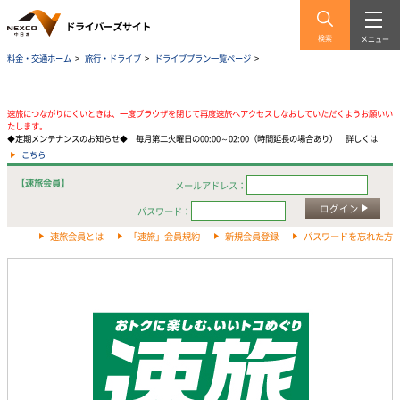
検索
メニュー
料金・交通ホーム
>
旅行・ドライブ
>
ドライブプラン一覧ページ
>
速旅につながりにくいときは、一度ブラウザを閉じて再度速旅へアクセスしなおしていただくようお願いい
たします。
◆定期メンテナンスのお知らせ◆ 毎月第二火曜日の00:00～02:00（時間延長の場合あり） 詳しくは
こちら
【速旅会員】
メールアドレス：
ログイン
パスワード：
速旅会員とは
「速旅」会員規約
新規会員登録
パスワードを忘れた方