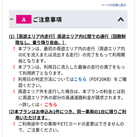
ページの先頭に戻る
A
ご注意事項
(1)
【周遊エリア内走行】周遊エリア内IC間での通行（回数制
限なし。乗り降り自由。）
！
本プランは、最初の周遊エリア内の走行（周遊エリア内
のICを流入または流出する走行）の完了をもって利用開
始となります。
！
本プランは、利用日に流入した最後の走行の満了をもっ
て利用終了となります。
！
利用日の判定方法については
こちら
（PDF20KB）をご確
認ください。
！
周遊エリア外を走行した場合は、本プランの料金とは別
に周遊エリア外の部分の高速道路料金が請求されます。
⇒詳しくは
こちら
(2)本プランはお申込み1件につき、同一車両の1台に限りご利
用いただけます。
！
ご利用途中での車両やETCカードの変更はできませんの
で、ご注意ください。