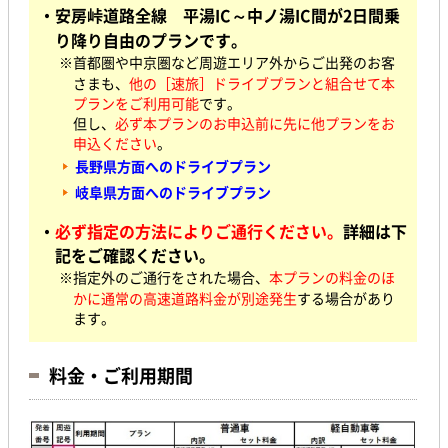
・安房峠道路全線 平湯IC～中ノ湯IC間が2日間乗
り降り自由のプランです。
※首都圏や中京圏など周遊エリア外からご出発の
お客
さまも、
他の［速旅］ドライブプランと組合せて
本
プランをご利用可能
です。
但し、
必ず本プランのお申込前に先に他プランをお
申込ください
。
長野県方面へのドライブプラン
岐阜県方面へのドライブプラン
・
必ず指定の方法によりご通行ください。
詳細は下
記をご確認ください。
※指定外のご通行をされた場合、
本プランの料金のほ
かに通常の高速道路料金が別途発生
する場合があり
ます。
料金・ご利用期間