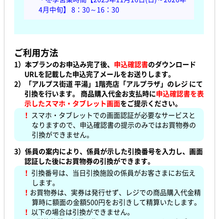
4月中旬】 8：30～16：30
ご利用方法
1）本プランのお申込み完了後、
申込確認書
のダウンロード
URLを記載した申込完了メールをお送りします。
2）「アルプス街道 平湯」1階売店「アルプラザ」のレジ にて
引換を行います。 商品購入代金お支払時に
申込確認書を表
示したスマホ・タブレット画面
をご提示ください。
！
スマホ・タブレットでの画面認証が必要なサービスと
なりますので、申込確認書の提示のみではお買物券の
引換ができません。
3）係員の案内により、係員が示した引換番号を入力し、画面
認証した後にお買物券の引換ができます。
！
引換番号は、当日引換施設の係員がお客さまにお伝え
します。
！
お買物券は、
実券は発行せず、レジでの商品購入代金精
算時に額面の金額500円をお引きして精算いたします。
！
以下の場合は引換ができません。