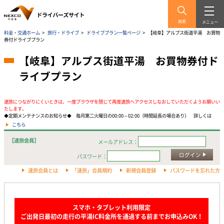
検索
メニュー
料金・交通ホーム
>
旅行・ドライブ
>
ドライブプラン一覧ページ
>
【岐阜】アルプス街道平湯 お買物
券付ドライブプラン
【岐阜】アルプス街道平湯 お買物券付ド
ライブプラン
速旅につながりにくいときは、一度ブラウザを閉じて再度速旅へアクセスしなおしていただくようお願いい
たします。
◆定期メンテナンスのお知らせ◆ 毎月第二火曜日の00:00～02:00（時間延長の場合あり） 詳しくは
こちら
【速旅会員】
メールアドレス：
ログイン
パスワード：
速旅会員とは
「速旅」会員規約
新規会員登録
パスワードを忘れた方
スマホ・タブレット利用限定
ご出発日最初の走行の平湯IC料金所を通過する前までお申込みOK！