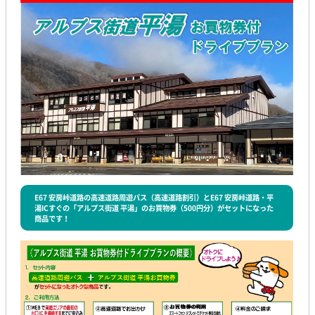
E67 安房峠道路の高速道路周遊パス（高速道路割引）とE67 安房峠道路・平
湯ICすぐの「アルプス街道 平湯」のお買物券（500円分）がセットになった
商品です！