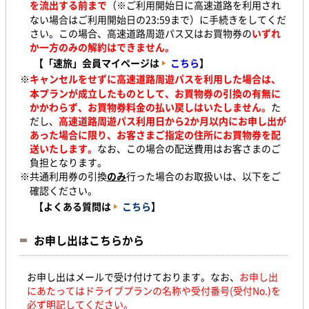
を流出する前まで
（※ご利用開始日に高速道路を利用され
ない場合はご利用開始日の23:59まで）に手続きをしてくだ
さい。この場合、高速道路周遊パス又はお買物券の
いずれ
か一方のみの解約はできません。
【「速旅」会員マイページは
こちら
】
※
キャンセルをせずに高速道路周遊パスを利用した場合は、
本プランが成立したものとして、お買物券の引換の有無に
かかわらず、お買物券
料金の払い戻しはいたしません。
た
だし、
高速道路周遊パス利用日から2か月以内にお申し出が
あった場合に限り、お客さまご指定の住所にお買物券
を配
送いたします。
なお、この場合の配送費用はお客さまのご
負担となります。
※共通利用券の引換
のみ
行った場合のお取扱いは、以下をご
確認ください。
【よくある質問は
こちら
】
お申し出はこちらから
お申し出はメールで受け付けております。なお、
お申し出
にあたってはドライブプランの名称や受付番号(受付No.)を
必ず明記してください。