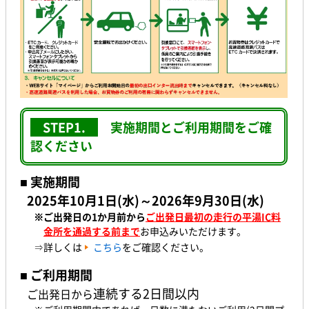
STEP1.
実施期間とご利用期間をご確
認ください
■ 実施期間
2025年10月1日(水)～2026年9月30日(水
)
※ご出発日の1か月前
から
ご出発日最初の走行の平湯IC料
金所を通過する前まで
お申込みいただけます。
⇒詳しくは
こちら
をご確認ください。
■ ご利用期間
連続する2日間以内
ご出発日から