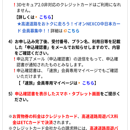
！
3Dセキュア2.0非対応のクレジットカードはご利用になれ
ません。
【詳しくは
こちら
】
★高速道路をおトクに走ろう！イオンNEXCO中日本カー
ド 会員募集中！！
詳細は
こちら
4）お申し込み完了後、受付番号、プラン名、利用日等を記載
した「申込確認書」をメールでお知らせしますので、内容
をご確認ください。
！
申込完了メール（申込確認書）の送信をもって、申込確
認書が通知されたものとみなします。
！
申込確認書は、「速旅」会員専用マイページでもご確認
いただけます。
【「速旅」会員専用マイページは
こちら
】
5）
申込確認書を表示したスマホ・タブレット画面
をご提示く
ださい。
※
お買物券の料金はクレジットカード
、
高速道路周遊パス料
金はETCカードで決済
されます。
※クレジットカード会社からの請求時には、
高速道路周遊パ