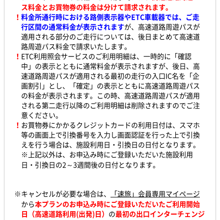
ス料金とお買物券の料金は分けて請求されます。
！
料金所通行時における路側表示器やETC車載器では、ご走
行区間の通常料金が表示されます
が、高速道路周遊パスが
適用される部分のご走行については、後日まとめて高速道
路周遊パス料金で請求いたします。
！
ETC利用照会サービスのご利用明細は、一時的に「確認
中」の表示とともに通常料金が表示されますが、後日、高
速道路周遊パスが適用される最初の走行の入口IC名を「企
画割引」とし、「確定」の表示とともに高速道路周遊パス
の料金が表示されます。この時、高速道路周遊パスが適用
される第二走行以降のご利用明細は削除されますのでご注
意ください。
！
お買物券にかかるクレジットカードの利用日付は、スマホ
等の画面上で引換番号を入力し画面認証を行った上で引換
えを行う場合は、施設利用日・引換日の日付となります。
※上記以外は、お申込み時にご登録いただいた施設利用
日・引換日の2～3週間後の日付となります。
※キャンセルが必要な場合は、
「速旅」会員専用マイページ
から
本プランのお申込み時にご登録いただいたご利用開始
日（高速道路利用(出発)日）
の
最初の出口インターチェンジ