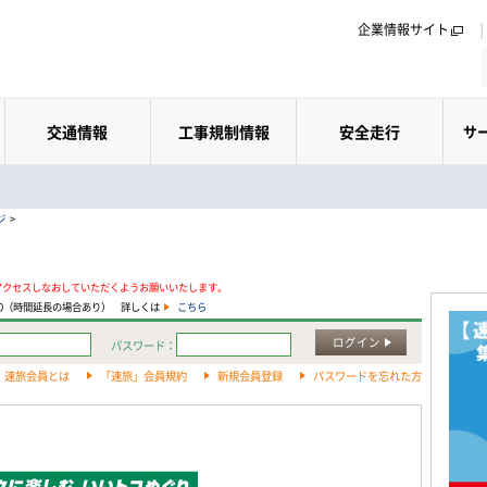
企業情報サイト
交通情報
工事規制情報
安全走行
サ
ジ
>
アクセスしなおしていただくようお願いいたします。
:00（時間延長の場合あり） 詳しくは
こちら
ログイン
パスワード：
速旅会員とは
「速旅」会員規約
新規会員登録
パスワードを忘れた方