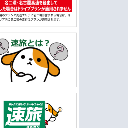
用のプランの周遊エリアに名二環が含まれる場合は、周
リア内の名二環の走行はプランが適用されます。