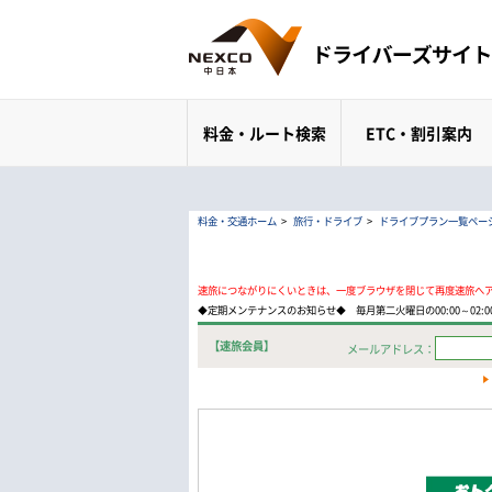
料金・ルート検索
ETC・割引案内
料金・交通ホーム
>
旅行・ドライブ
>
ドライブプラン一覧ペー
速旅につながりにくいときは、一度ブラウザを閉じて再度速旅へ
◆定期メンテナンスのお知らせ◆ 毎月第二火曜日の00:00～02
【速旅会員】
メールアドレス：