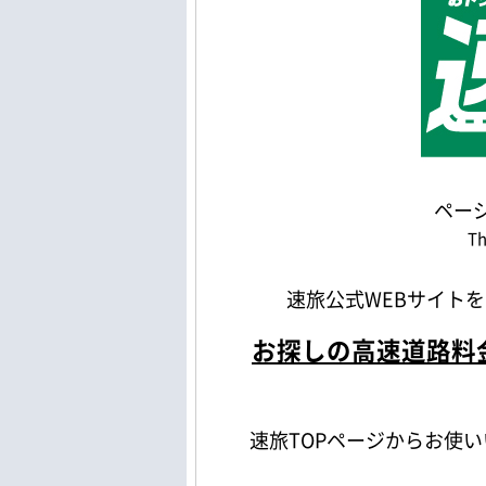
ペー
Th
速旅公式WEBサイト
お探しの高速道路料
速旅TOPページからお使