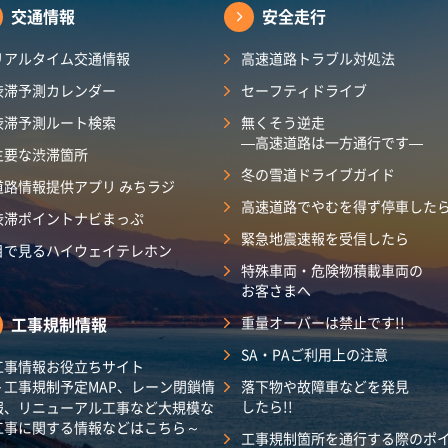
交通情報
安全走行
リアルタイム交通情報
高速道路トラブル対処法
渋滞予測カレンダー​
セーフティドライブ
渋滞予測ルート検索
無くそう逆走
―高速道路は一方通行です―
主要な渋滞箇所
冬の雪道ドライブガイド
道路情報提供アプリ みちラジ
高速道路でやむを得ず停車した
渋滞ポイントナビまっぷ
緊急地震速報を受信したら
目で見るハイウェイテレホン
特殊車両・危険物積載車両の
お客さまへ
工事規制情報
重量オーバーは禁止です!!
SA・PAご利用上の注意
工事情報お役立ちサイト
～工事規制予定MAP、レーン閉鎖情
落下物や故障車などを発見
したら!!
報、リニューアル工事など大規模な
工事に関する情報などはこちら～
工事規制箇所を通行する際のポ