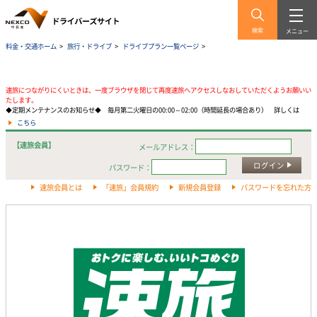
検索
メニュー
料金・交通ホーム
>
旅行・ドライブ
>
ドライブプラン一覧ページ
>
速旅につながりにくいときは、一度ブラウザを閉じて再度速旅へアクセスしなおしていただくようお願いい
たします。
◆定期メンテナンスのお知らせ◆ 毎月第二火曜日の00:00～02:00（時間延長の場合あり） 詳しくは
こちら
【速旅会員】
メールアドレス：
ログイン
パスワード：
速旅会員とは
「速旅」会員規約
新規会員登録
パスワードを忘れた方