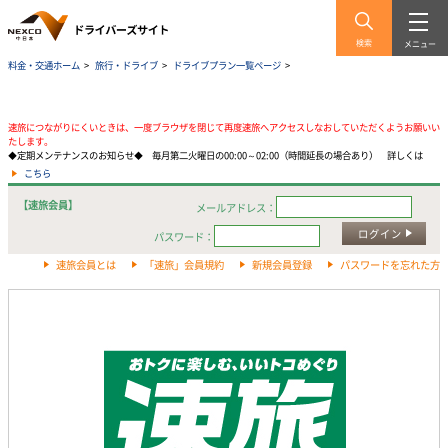
検索
メニュー
料金・交通ホーム
>
旅行・ドライブ
>
ドライブプラン一覧ページ
>
速旅につながりにくいときは、一度ブラウザを閉じて再度速旅へアクセスしなおしていただくようお願いい
たします。
◆定期メンテナンスのお知らせ◆ 毎月第二火曜日の00:00～02:00（時間延長の場合あり） 詳しくは
こちら
【速旅会員】
メールアドレス：
ログイン
パスワード：
速旅会員とは
「速旅」会員規約
新規会員登録
パスワードを忘れた方