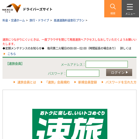
検索
メニュー
料金・交通ホーム
>
旅行・ドライブ
>
高速道路料金割引プラン
>
速旅につながりにくいときは、一度ブラウザを閉じて再度速旅へアクセスしなおしていただくようお願いい
たします。
◆定期メンテナンスのお知らせ◆ 毎月第二火曜日の00:00～02:00（時間延長の場合あり） 詳しくは
こちら
【速旅会員】
メールアドレス：
ログイン
パスワード：
速旅会員とは
「速旅」会員規約
新規会員登録
パスワードを忘れた方