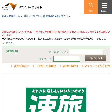
検索
メニュー
料金・交通ホーム
>
旅行・ドライブ
>
高速道路料金割引プラン
>
速旅につながりにくいときは、一度ブラウザを閉じて再度速旅へアクセスしなおしていただくようお願いい
たします。
◆定期メンテナンスのお知らせ◆ 毎月第二火曜日の00:00～02:00（時間延長の場合あり） 詳しくは
こちら
【速旅会員】
メールアドレス：
ログイン
パスワード：
速旅会員とは
「速旅」会員規約
新規会員登録
パスワードを忘れた方