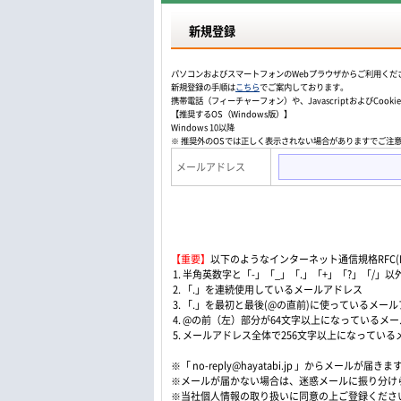
新規登録
パソコンおよびスマートフォンのWebプラウザからご利用くだ
新規登録の手順は
こちら
でご案内しております。
携帯電話（フィーチャーフォン）や、JavascriptおよびCo
【推奨するOS（Windows版）】
Windows 10以降
※ 推奨外のOSでは正しく表示されない場合がありますでご注
メールアドレス
【重要】
以下のようなインターネット通信規格RFC(Re
1. 半角英数字と「-」「_」「.」「+」「?」「/
2. 「.」を連続使用しているメールアドレス
3. 「.」を最初と最後(@の直前)に使っているメー
4. @の前（左）部分が64文字以上になっているメ
5. メールアドレス全体で256文字以上になってい
※「 no-reply@hayatabi.jp 」からメールが届きま
※メールが届かない場合は、迷惑メールに振り分け
※当社個人情報の取り扱いに同意の上ご登録くださ