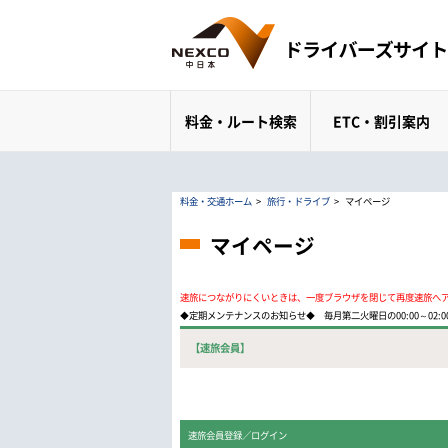
料金・ルート検索
ETC・割引案内
料金・交通ホーム
>
旅行・ドライブ
>
マイページ
マイページ
速旅につながりにくいときは、一度ブラウザを閉じて再度速旅へ
◆定期メンテナンスのお知らせ◆ 毎月第二火曜日の00:00～02
【速旅会員】
速旅会員登録／ログイン