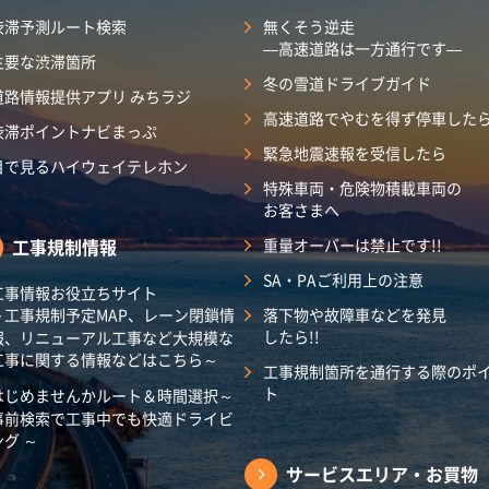
渋滞予測ルート検索
無くそう逆走
―高速道路は一方通行です―
主要な渋滞箇所
冬の雪道ドライブガイド
道路情報提供アプリ みちラジ
高速道路でやむを得ず停車した
渋滞ポイントナビまっぷ
緊急地震速報を受信したら
目で見るハイウェイテレホン
特殊車両・危険物積載車両の
お客さまへ
工事規制情報
重量オーバーは禁止です!!
SA・PAご利用上の注意
工事情報お役立ちサイト
～工事規制予定MAP、レーン閉鎖情
落下物や故障車などを発見
したら!!
報、リニューアル工事など大規模な
工事に関する情報などはこちら～
工事規制箇所を通行する際のポ
ト
はじめませんかルート＆時間選択～
事前検索で工事中でも快適ドライビ
ング ～
サービスエリア・
お買物