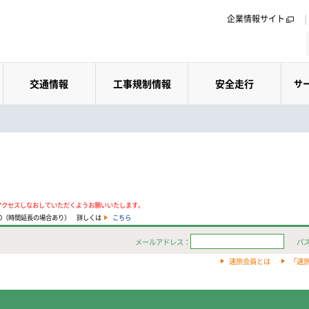
企業情報サイト
交通情報
工事規制情報
安全走行
サ
アクセスしなおしていただくようお願いいたします。
:00（時間延長の場合あり） 詳しくは
こちら
メールアドレス：
パ
速旅会員とは
「速