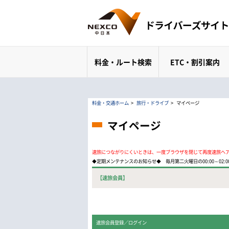
料金・ルート検索
ETC・割引案内
料金・交通ホーム
>
旅行・ドライブ
>
マイページ
マイページ
速旅につながりにくいときは、一度ブラウザを閉じて再度速旅へ
◆定期メンテナンスのお知らせ◆ 毎月第二火曜日の00:00～02
【速旅会員】
速旅会員登録／ログイン