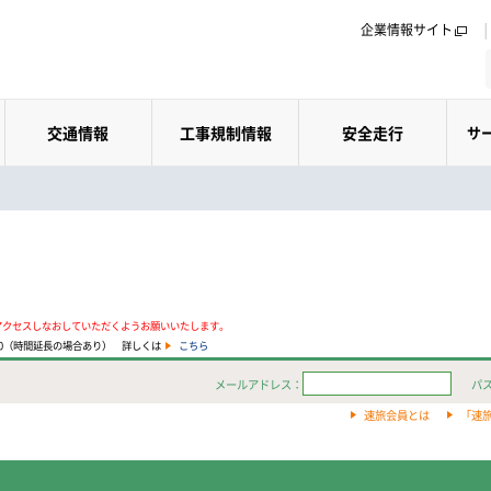
企業情報サイト
交通情報
工事規制情報
安全走行
サ
アクセスしなおしていただくようお願いいたします。
:00（時間延長の場合あり） 詳しくは
こちら
メールアドレス：
パ
速旅会員とは
「速