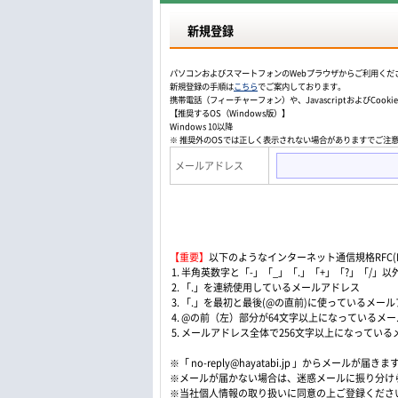
新規登録
パソコンおよびスマートフォンのWebプラウザからご利用くだ
新規登録の手順は
こちら
でご案内しております。
携帯電話（フィーチャーフォン）や、JavascriptおよびCo
【推奨するOS（Windows版）】
Windows 10以降
※ 推奨外のOSでは正しく表示されない場合がありますでご注
メールアドレス
【重要】
以下のようなインターネット通信規格RFC(Re
1. 半角英数字と「-」「_」「.」「+」「?」「/
2. 「.」を連続使用しているメールアドレス
3. 「.」を最初と最後(@の直前)に使っているメー
4. @の前（左）部分が64文字以上になっているメ
5. メールアドレス全体で256文字以上になってい
※「 no-reply@hayatabi.jp 」からメールが届きま
※メールが届かない場合は、迷惑メールに振り分け
※当社個人情報の取り扱いに同意の上ご登録くださ