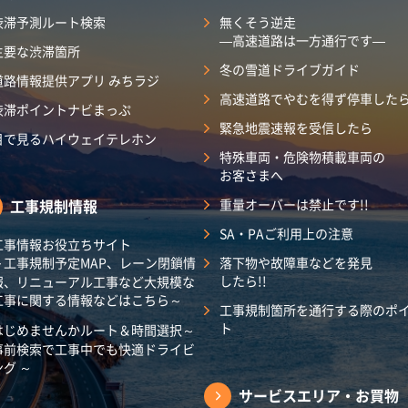
渋滞予測ルート検索
無くそう逆走
―高速道路は一方通行です―
主要な渋滞箇所
冬の雪道ドライブガイド
道路情報提供アプリ みちラジ
高速道路でやむを得ず停車した
渋滞ポイントナビまっぷ
緊急地震速報を受信したら
目で見るハイウェイテレホン
特殊車両・危険物積載車両の
お客さまへ
工事規制情報
重量オーバーは禁止です!!
SA・PAご利用上の注意
工事情報お役立ちサイト
～工事規制予定MAP、レーン閉鎖情
落下物や故障車などを発見
したら!!
報、リニューアル工事など大規模な
工事に関する情報などはこちら～
工事規制箇所を通行する際のポ
ト
はじめませんかルート＆時間選択～
事前検索で工事中でも快適ドライビ
ング ～
サービスエリア・
お買物