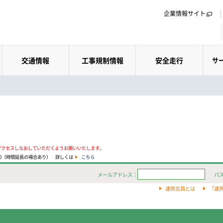
企業情報サイト
交通情報
工事規制情報
安全走行
サ
アクセスしなおしていただくようお願いいたします。
:00（時間延長の場合あり） 詳しくは
こちら
メールアドレス：
パ
速旅会員とは
「速