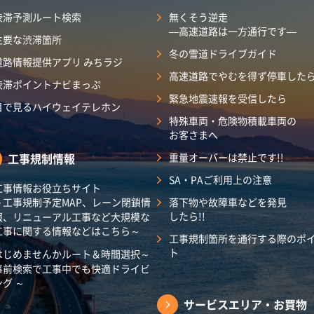
渋滞予測ルート検索
無くそう逆走
―高速道路は一方通行です―
主要な渋滞箇所
冬の雪道ドライブガイド
道路情報提供アプリ みちラジ
高速道路でやむを得ず停車した
渋滞ポイントナビまっぷ
緊急地震速報を受信したら
目で見るハイウェイテレホン
特殊車両・危険物積載車両の
お客さまへ
工事規制情報
重量オーバーは禁止です!!
SA・PAご利用上の注意
工事情報お役立ちサイト
～工事規制予定MAP、レーン閉鎖情
落下物や故障車などを発見
したら!!
報、リニューアル工事など大規模な
工事に関する情報などはこちら～
工事規制箇所を通行する際のポ
ト
はじめませんかルート＆時間選択～
事前検索で工事中でも快適ドライビ
ング ～
サービスエリア・
お買物