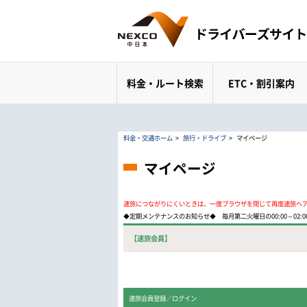
料金・ルート検索
ETC・割引案内
料金・交通ホーム
>
旅行・ドライブ
>
マイページ
マイページ
速旅につながりにくいときは、一度ブラウザを閉じて再度速旅へ
◆定期メンテナンスのお知らせ◆ 毎月第二火曜日の00:00～02
【速旅会員】
速旅会員登録／ログイン