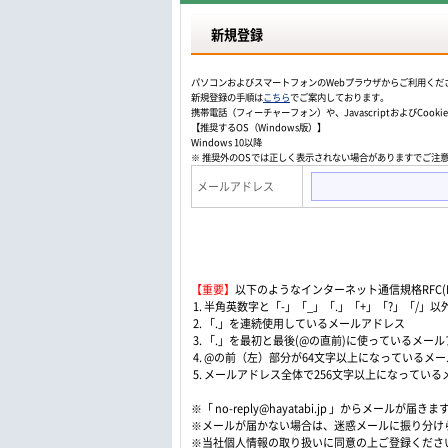
新規登録
パソコンおよびスマートフォンのWebプラウザからご利用くだ
新規登録の手順は
こちら
でご案内しております。
携帯電話（フィーチャーフォン）や、JavascriptおよびCo
【推奨するOS（Windows版）】
Windows 10以降
※ 推奨外のOSでは正しく表示されない場合がありますでご注
メールアドレス
【重要】
以下のようなインターネット通信規格RFC(Re
1. 半角英数字と「-」「_」「.」「+」「?」「/
2. 「.」を連続使用しているメールアドレス
3. 「.」を最初と最後(@の直前)に使っているメー
4. @の前（左）部分が64文字以上になっているメ
5. メールアドレス全体で256文字以上になってい
※「 no-reply@hayatabi.jp 」からメールが届きま
※メールが届かない場合は、迷惑メールに振り分け
※当社個人情報の取り扱いに同意の上ご登録くださ