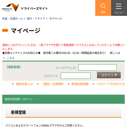
検索
メニュー
料金・交通ホーム
>
旅行・ドライブ
>
マイページ
マイページ
速旅につながりにくいときは、一度ブラウザを閉じて再度速旅へアクセスしなおしていただくようお願いい
たします。
◆定期メンテナンスのお知らせ◆ 毎月第二火曜日の00:00～02:00（時間延長の場合あり） 詳しくは
こちら
【速旅会員】
メールアドレス：
ログイン
パスワード：
速旅会員とは
「速旅」会員規約
新規会員登録
パスワードを忘れた方
速旅会員登録／ログイン
新規登録
パソコンおよびスマートフォンのWebプラウザからご利用ください。