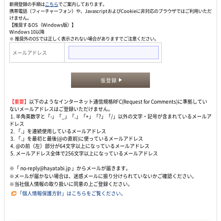
新規登録の手順は
こちら
でご案内しております。
携帯電話（フィーチャーフォン）や、JavascriptおよびCookieに非対応のブラウザではご利用いただ
けません。
【推奨するOS（Windows版）】
Windows 10以降
※ 推奨外のOSでは正しく表示されない場合がありますでご注意ください。
メールアドレス
仮登録
【重要】
以下のようなインターネット通信規格RFC(Request for Comments)に準拠してい
ないメールアドレスはご登録いただけません。
1. 半角英数字と「-」「_」「.」「+」「?」「/」以外の文字・記号が含まれているメールア
ドレス
2. 「.」を連続使用しているメールアドレス
3. 「.」を最初と最後(@の直前)に使っているメールアドレス
4. @の前（左）部分が64文字以上になっているメールアドレス
5. メールアドレス全体で256文字以上になっているメールアドレス
※「 no-reply@hayatabi.jp 」からメールが届きます。
※メールが届かない場合は、迷惑メールに振り分けられていないかご確認ください。
※当社個人情報の取り扱いに同意の上ご登録ください。
「個人情報保護方針」はこちらをご覧ください。