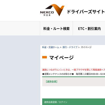
料金・ルート検索
ETC・割引案内
料金・交通ホーム
>
旅行・ドライブ
>
マイページ
マイページ
速旅につながりにくいときは、一度ブラウザを閉じて再度速旅へ
◆定期メンテナンスのお知らせ◆ 毎月第二火曜日の00:00～02
【速旅会員】
速旅会員登録／ログイン