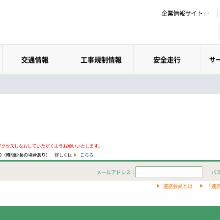
企業情報サイト
交通情報
工事規制情報
安全走行
サ
アクセスしなおしていただくようお願いいたします。
:00（時間延長の場合あり） 詳しくは
こちら
メールアドレス：
パ
速旅会員とは
「速