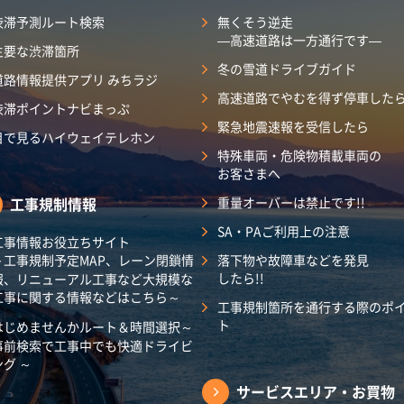
渋滞予測ルート検索
無くそう逆走
―高速道路は一方通行です―
主要な渋滞箇所
冬の雪道ドライブガイド
道路情報提供アプリ みちラジ
高速道路でやむを得ず停車した
渋滞ポイントナビまっぷ
緊急地震速報を受信したら
目で見るハイウェイテレホン
特殊車両・危険物積載車両の
お客さまへ
工事規制情報
重量オーバーは禁止です!!
SA・PAご利用上の注意
工事情報お役立ちサイト
～工事規制予定MAP、レーン閉鎖情
落下物や故障車などを発見
したら!!
報、リニューアル工事など大規模な
工事に関する情報などはこちら～
工事規制箇所を通行する際のポ
ト
はじめませんかルート＆時間選択～
事前検索で工事中でも快適ドライビ
ング ～
サービスエリア・
お買物