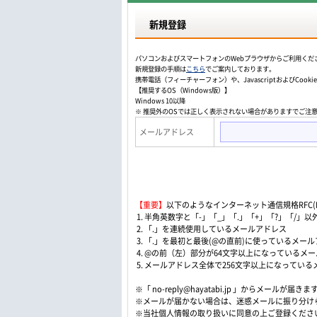
新規登録
パソコンおよびスマートフォンのWebプラウザからご利用くだ
新規登録の手順は
こちら
でご案内しております。
携帯電話（フィーチャーフォン）や、JavascriptおよびCo
【推奨するOS（Windows版）】
Windows 10以降
※ 推奨外のOSでは正しく表示されない場合がありますでご注
メールアドレス
【重要】
以下のようなインターネット通信規格RFC(Re
1. 半角英数字と「-」「_」「.」「+」「?」「/
2. 「.」を連続使用しているメールアドレス
3. 「.」を最初と最後(@の直前)に使っているメー
4. @の前（左）部分が64文字以上になっているメ
5. メールアドレス全体で256文字以上になってい
※「 no-reply@hayatabi.jp 」からメールが届きま
※メールが届かない場合は、迷惑メールに振り分け
※当社個人情報の取り扱いに同意の上ご登録くださ