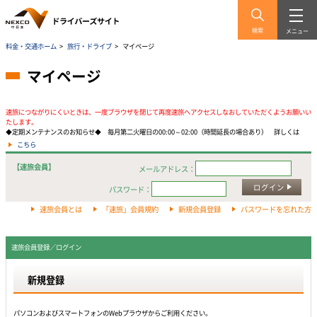
検索
メニュー
料金・交通ホーム
>
旅行・ドライブ
>
マイページ
マイページ
速旅につながりにくいときは、一度ブラウザを閉じて再度速旅へアクセスしなおしていただくようお願いい
たします。
◆定期メンテナンスのお知らせ◆ 毎月第二火曜日の00:00～02:00（時間延長の場合あり） 詳しくは
こちら
【速旅会員】
メールアドレス：
ログイン
パスワード：
速旅会員とは
「速旅」会員規約
新規会員登録
パスワードを忘れた方
速旅会員登録／ログイン
新規登録
パソコンおよびスマートフォンのWebプラウザからご利用ください。