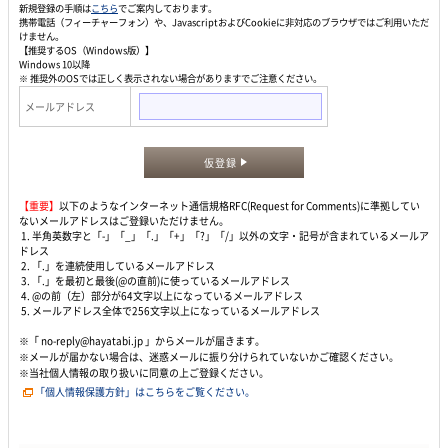
新規登録の手順は
こちら
でご案内しております。
携帯電話（フィーチャーフォン）や、JavascriptおよびCookieに非対応のブラウザではご利用いただ
けません。
【推奨するOS（Windows版）】
Windows 10以降
※ 推奨外のOSでは正しく表示されない場合がありますでご注意ください。
メールアドレス
仮登録
【重要】
以下のようなインターネット通信規格RFC(Request for Comments)に準拠してい
ないメールアドレスはご登録いただけません。
1. 半角英数字と「-」「_」「.」「+」「?」「/」以外の文字・記号が含まれているメールア
ドレス
2. 「.」を連続使用しているメールアドレス
3. 「.」を最初と最後(@の直前)に使っているメールアドレス
4. @の前（左）部分が64文字以上になっているメールアドレス
5. メールアドレス全体で256文字以上になっているメールアドレス
※「 no-reply@hayatabi.jp 」からメールが届きます。
※メールが届かない場合は、迷惑メールに振り分けられていないかご確認ください。
※当社個人情報の取り扱いに同意の上ご登録ください。
「個人情報保護方針」はこちらをご覧ください。