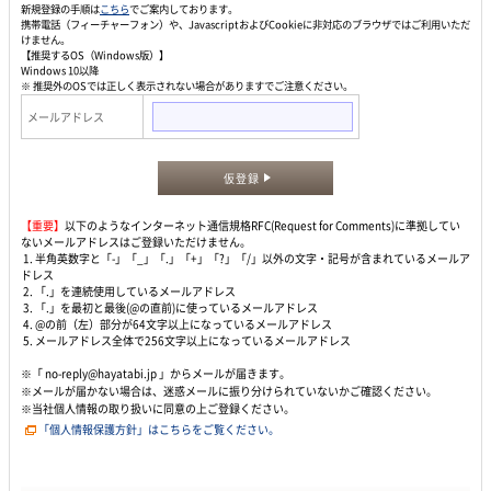
新規登録の手順は
こちら
でご案内しております。
携帯電話（フィーチャーフォン）や、JavascriptおよびCookieに非対応のブラウザではご利用いただ
けません。
【推奨するOS（Windows版）】
Windows 10以降
※ 推奨外のOSでは正しく表示されない場合がありますでご注意ください。
メールアドレス
仮登録
【重要】
以下のようなインターネット通信規格RFC(Request for Comments)に準拠してい
ないメールアドレスはご登録いただけません。
1. 半角英数字と「-」「_」「.」「+」「?」「/」以外の文字・記号が含まれているメールア
ドレス
2. 「.」を連続使用しているメールアドレス
3. 「.」を最初と最後(@の直前)に使っているメールアドレス
4. @の前（左）部分が64文字以上になっているメールアドレス
5. メールアドレス全体で256文字以上になっているメールアドレス
※「 no-reply@hayatabi.jp 」からメールが届きます。
※メールが届かない場合は、迷惑メールに振り分けられていないかご確認ください。
※当社個人情報の取り扱いに同意の上ご登録ください。
「個人情報保護方針」はこちらをご覧ください。