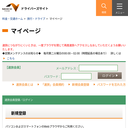
検索
メニュー
料金・交通ホーム
>
旅行・ドライブ
>
マイページ
マイページ
速旅につながりにくいときは、一度ブラウザを閉じて再度速旅へアクセスしなおしていただくようお願いい
たします。
◆定期メンテナンスのお知らせ◆ 毎月第二火曜日の00:00～02:00（時間延長の場合あり） 詳しくは
こちら
【速旅会員】
メールアドレス：
ログイン
パスワード：
速旅会員とは
「速旅」会員規約
新規会員登録
パスワードを忘れた方
速旅会員登録／ログイン
新規登録
パソコンおよびスマートフォンのWebプラウザからご利用ください。