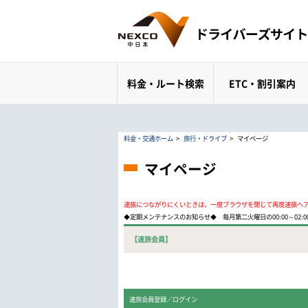
料金・ルート検索
ETC・割引案内
料金・交通ホーム
>
旅行・ドライブ
>
マイページ
マイページ
速旅につながりにくいときは、一度ブラウザを閉じて再度速旅へ
◆定期メンテナンスのお知らせ◆ 毎月第二火曜日の00:00～02
【速旅会員】
速旅会員登録／ログイン