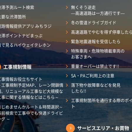
渋滞予測ルート検索
無くそう逆走
―高速道路は一方通行です―
主要な渋滞箇所
冬の雪道ドライブガイド
道路情報提供アプリ みちラジ
高速道路でやむを得ず停車した
渋滞ポイントナビまっぷ
緊急地震速報を受信したら
目で見るハイウェイテレホン
特殊車両・危険物積載車両の
お客さまへ
工事規制情報
重量オーバーは禁止です!!
SA・PAご利用上の注意
工事情報お役立ちサイト
～工事規制予定MAP、レーン閉鎖情
落下物や故障車などを発見
したら!!
報、リニューアル工事など大規模な
工事に関する情報などはこちら～
工事規制箇所を通行する際のポ
ト
はじめませんかルート＆時間選択～
事前検索で工事中でも快適ドライビ
ング ～
サービスエリア・
お買物