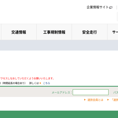
企業情報サイト
交通情報
工事規制情報
安全走行
サ
アクセスしなおしていただくようお願いいたします。
:00（時間延長の場合あり） 詳しくは
こちら
メールアドレス：
パ
速旅会員とは
「速