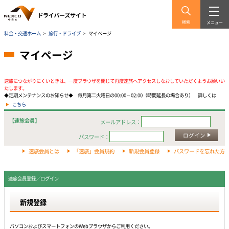
検索
メニュー
料金・交通ホーム
>
旅行・ドライブ
>
マイページ
マイページ
速旅につながりにくいときは、一度ブラウザを閉じて再度速旅へアクセスしなおしていただくようお願いい
たします。
◆定期メンテナンスのお知らせ◆ 毎月第二火曜日の00:00～02:00（時間延長の場合あり） 詳しくは
こちら
【速旅会員】
メールアドレス：
ログイン
パスワード：
速旅会員とは
「速旅」会員規約
新規会員登録
パスワードを忘れた方
速旅会員登録／ログイン
新規登録
パソコンおよびスマートフォンのWebプラウザからご利用ください。