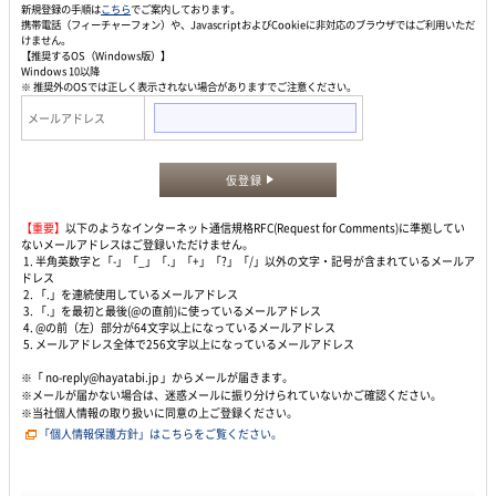
新規登録の手順は
こちら
でご案内しております。
携帯電話（フィーチャーフォン）や、JavascriptおよびCookieに非対応のブラウザではご利用いただ
けません。
【推奨するOS（Windows版）】
Windows 10以降
※ 推奨外のOSでは正しく表示されない場合がありますでご注意ください。
メールアドレス
仮登録
【重要】
以下のようなインターネット通信規格RFC(Request for Comments)に準拠してい
ないメールアドレスはご登録いただけません。
1. 半角英数字と「-」「_」「.」「+」「?」「/」以外の文字・記号が含まれているメールア
ドレス
2. 「.」を連続使用しているメールアドレス
3. 「.」を最初と最後(@の直前)に使っているメールアドレス
4. @の前（左）部分が64文字以上になっているメールアドレス
5. メールアドレス全体で256文字以上になっているメールアドレス
※「 no-reply@hayatabi.jp 」からメールが届きます。
※メールが届かない場合は、迷惑メールに振り分けられていないかご確認ください。
※当社個人情報の取り扱いに同意の上ご登録ください。
「個人情報保護方針」はこちらをご覧ください。