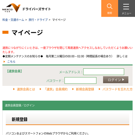
検索
メニュー
料金・交通ホーム
>
旅行・ドライブ
>
マイページ
マイページ
速旅につながりにくいときは、一度ブラウザを閉じて再度速旅へアクセスしなおしていただくようお願いい
たします。
◆定期メンテナンスのお知らせ◆ 毎月第二火曜日の00:00～02:00（時間延長の場合あり） 詳しくは
こちら
【速旅会員】
メールアドレス：
ログイン
パスワード：
速旅会員とは
「速旅」会員規約
新規会員登録
パスワードを忘れた方
速旅会員登録／ログイン
新規登録
パソコンおよびスマートフォンのWebプラウザからご利用ください。