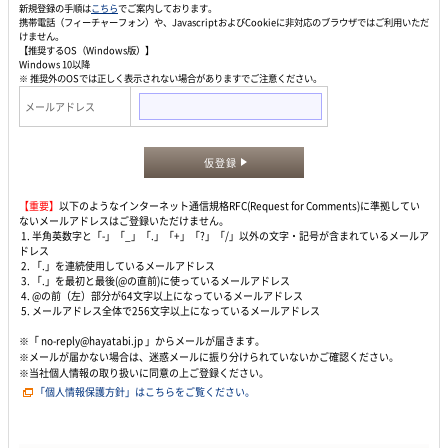
新規登録の手順は
こちら
でご案内しております。
携帯電話（フィーチャーフォン）や、JavascriptおよびCookieに非対応のブラウザではご利用いただ
けません。
【推奨するOS（Windows版）】
Windows 10以降
※ 推奨外のOSでは正しく表示されない場合がありますでご注意ください。
メールアドレス
仮登録
【重要】
以下のようなインターネット通信規格RFC(Request for Comments)に準拠してい
ないメールアドレスはご登録いただけません。
1. 半角英数字と「-」「_」「.」「+」「?」「/」以外の文字・記号が含まれているメールア
ドレス
2. 「.」を連続使用しているメールアドレス
3. 「.」を最初と最後(@の直前)に使っているメールアドレス
4. @の前（左）部分が64文字以上になっているメールアドレス
5. メールアドレス全体で256文字以上になっているメールアドレス
※「 no-reply@hayatabi.jp 」からメールが届きます。
※メールが届かない場合は、迷惑メールに振り分けられていないかご確認ください。
※当社個人情報の取り扱いに同意の上ご登録ください。
「個人情報保護方針」はこちらをご覧ください。