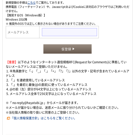
新規登録の手順は
こちら
でご案内しております。
携帯電話（フィーチャーフォン）や、JavascriptおよびCookieに非対応のブラウザではご利用いただ
けません。
【推奨するOS（Windows版）】
Windows 10以降
※ 推奨外のOSでは正しく表示されない場合がありますでご注意ください。
メールアドレス
仮登録
【重要】
以下のようなインターネット通信規格RFC(Request for Comments)に準拠してい
ないメールアドレスはご登録いただけません。
1. 半角英数字と「-」「_」「.」「+」「?」「/」以外の文字・記号が含まれているメールア
ドレス
2. 「.」を連続使用しているメールアドレス
3. 「.」を最初と最後(@の直前)に使っているメールアドレス
4. @の前（左）部分が64文字以上になっているメールアドレス
5. メールアドレス全体で256文字以上になっているメールアドレス
※「 no-reply@hayatabi.jp 」からメールが届きます。
※メールが届かない場合は、迷惑メールに振り分けられていないかご確認ください。
※当社個人情報の取り扱いに同意の上ご登録ください。
「個人情報保護方針」はこちらをご覧ください。