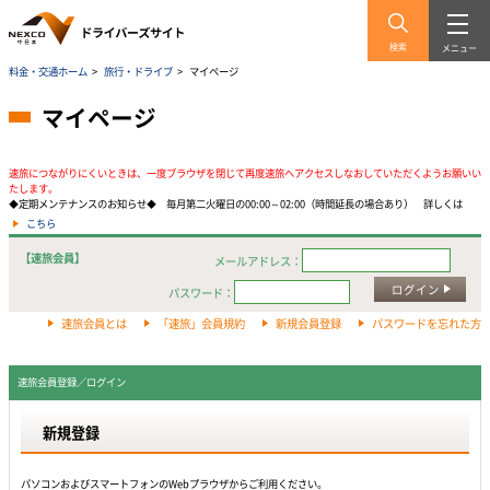
検索
メニュー
料金・交通ホーム
>
旅行・ドライブ
>
マイページ
マイページ
速旅につながりにくいときは、一度ブラウザを閉じて再度速旅へアクセスしなおしていただくようお願いい
たします。
◆定期メンテナンスのお知らせ◆ 毎月第二火曜日の00:00～02:00（時間延長の場合あり） 詳しくは
こちら
【速旅会員】
メールアドレス：
ログイン
パスワード：
速旅会員とは
「速旅」会員規約
新規会員登録
パスワードを忘れた方
速旅会員登録／ログイン
新規登録
パソコンおよびスマートフォンのWebプラウザからご利用ください。