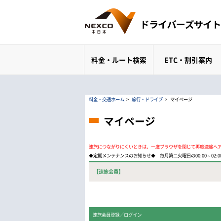
料金・ルート検索
ETC・割引案内
料金・交通ホーム
>
旅行・ドライブ
>
マイページ
マイページ
速旅につながりにくいときは、一度ブラウザを閉じて再度速旅へ
◆定期メンテナンスのお知らせ◆ 毎月第二火曜日の00:00～02
【速旅会員】
速旅会員登録／ログイン