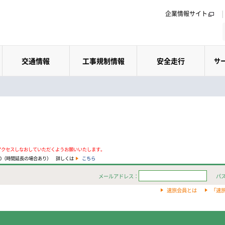
企業情報サイト
交通情報
工事規制情報
安全走行
サ
アクセスしなおしていただくようお願いいたします。
:00（時間延長の場合あり） 詳しくは
こちら
メールアドレス：
パ
速旅会員とは
「速