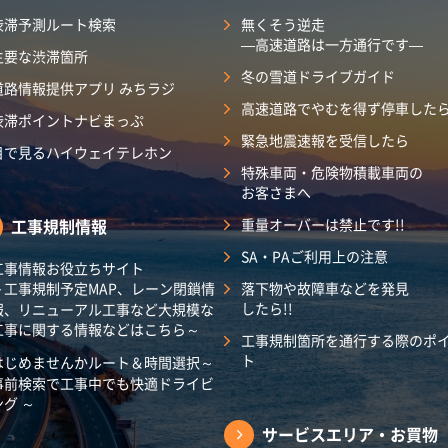
渋滞予測ルート検索
無くそう逆走
―高速道路は一方通行です―
主要な渋滞箇所
冬の雪道ドライブガイド
道路情報提供アプリ みちラジ
高速道路でやむを得ず停車した
渋滞ポイントナビまっぷ
緊急地震速報を受信したら
目で見るハイウェイテレホン
特殊車両・危険物積載車両の
お客さまへ
工事規制情報
重量オーバーは禁止です!!
SA・PAご利用上の注意
工事情報お役立ちサイト
～工事規制予定MAP、レーン閉鎖情
落下物や故障車などを発見
したら!!
報、リニューアル工事など大規模な
工事に関する情報などはこちら～
工事規制箇所を通行する際のポ
ト
はじめませんかルート＆時間選択～
事前検索で工事中でも快適ドライビ
ング ～
サービスエリア・
お買物