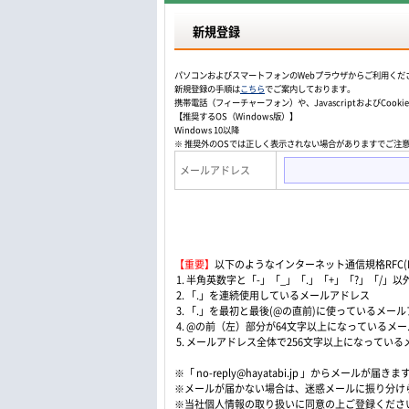
新規登録
パソコンおよびスマートフォンのWebプラウザからご利用くだ
新規登録の手順は
こちら
でご案内しております。
携帯電話（フィーチャーフォン）や、JavascriptおよびCo
【推奨するOS（Windows版）】
Windows 10以降
※ 推奨外のOSでは正しく表示されない場合がありますでご注
メールアドレス
【重要】
以下のようなインターネット通信規格RFC(Re
1. 半角英数字と「-」「_」「.」「+」「?」「/
2. 「.」を連続使用しているメールアドレス
3. 「.」を最初と最後(@の直前)に使っているメー
4. @の前（左）部分が64文字以上になっているメ
5. メールアドレス全体で256文字以上になってい
※「 no-reply@hayatabi.jp 」からメールが届きま
※メールが届かない場合は、迷惑メールに振り分け
※当社個人情報の取り扱いに同意の上ご登録くださ