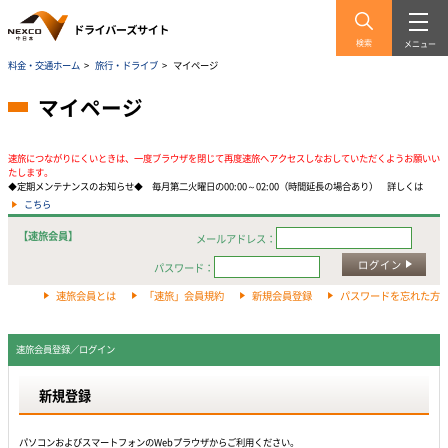
検索
メニュー
料金・交通ホーム
>
旅行・ドライブ
>
マイページ
マイページ
速旅につながりにくいときは、一度ブラウザを閉じて再度速旅へアクセスしなおしていただくようお願いい
たします。
◆定期メンテナンスのお知らせ◆ 毎月第二火曜日の00:00～02:00（時間延長の場合あり） 詳しくは
こちら
【速旅会員】
メールアドレス：
ログイン
パスワード：
速旅会員とは
「速旅」会員規約
新規会員登録
パスワードを忘れた方
速旅会員登録／ログイン
新規登録
パソコンおよびスマートフォンのWebプラウザからご利用ください。