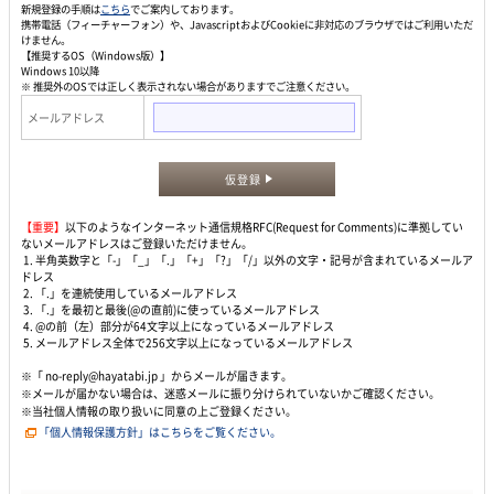
新規登録の手順は
こちら
でご案内しております。
携帯電話（フィーチャーフォン）や、JavascriptおよびCookieに非対応のブラウザではご利用いただ
けません。
【推奨するOS（Windows版）】
Windows 10以降
※ 推奨外のOSでは正しく表示されない場合がありますでご注意ください。
メールアドレス
仮登録
【重要】
以下のようなインターネット通信規格RFC(Request for Comments)に準拠してい
ないメールアドレスはご登録いただけません。
1. 半角英数字と「-」「_」「.」「+」「?」「/」以外の文字・記号が含まれているメールア
ドレス
2. 「.」を連続使用しているメールアドレス
3. 「.」を最初と最後(@の直前)に使っているメールアドレス
4. @の前（左）部分が64文字以上になっているメールアドレス
5. メールアドレス全体で256文字以上になっているメールアドレス
※「 no-reply@hayatabi.jp 」からメールが届きます。
※メールが届かない場合は、迷惑メールに振り分けられていないかご確認ください。
※当社個人情報の取り扱いに同意の上ご登録ください。
「個人情報保護方針」はこちらをご覧ください。