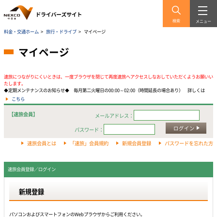
検索
メニュー
料金・交通ホーム
>
旅行・ドライブ
>
マイページ
マイページ
速旅につながりにくいときは、一度ブラウザを閉じて再度速旅へアクセスしなおしていただくようお願いい
たします。
◆定期メンテナンスのお知らせ◆ 毎月第二火曜日の00:00～02:00（時間延長の場合あり） 詳しくは
こちら
【速旅会員】
メールアドレス：
ログイン
パスワード：
速旅会員とは
「速旅」会員規約
新規会員登録
パスワードを忘れた方
速旅会員登録／ログイン
新規登録
パソコンおよびスマートフォンのWebプラウザからご利用ください。