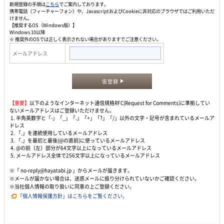
新規登録の手順は
こちら
でご案内しております。
携帯電話（フィーチャーフォン）や、JavascriptおよびCookieに非対応のブラウザではご利用いただ
けません。
【推奨するOS（Windows版）】
Windows 10以降
※ 推奨外のOSでは正しく表示されない場合がありますでご注意ください。
メールアドレス
仮登録
【重要】
以下のようなインターネット通信規格RFC(Request for Comments)に準拠してい
ないメールアドレスはご登録いただけません。
1. 半角英数字と「-」「_」「.」「+」「?」「/」以外の文字・記号が含まれているメールア
ドレス
2. 「.」を連続使用しているメールアドレス
3. 「.」を最初と最後(@の直前)に使っているメールアドレス
4. @の前（左）部分が64文字以上になっているメールアドレス
5. メールアドレス全体で256文字以上になっているメールアドレス
※「 no-reply@hayatabi.jp 」からメールが届きます。
※メールが届かない場合は、迷惑メールに振り分けられていないかご確認ください。
※当社個人情報の取り扱いに同意の上ご登録ください。
「個人情報保護方針」はこちらをご覧ください。