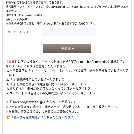
新規登録の手順は
こちら
でご案内しております。
携帯電話（フィーチャーフォン）や、JavascriptおよびCookieに非対応のブラウザではご利用いただ
けません。
【推奨するOS（Windows版）】
Windows 10以降
※ 推奨外のOSでは正しく表示されない場合がありますでご注意ください。
メールアドレス
仮登録
【重要】
以下のようなインターネット通信規格RFC(Request for Comments)に準拠してい
ないメールアドレスはご登録いただけません。
1. 半角英数字と「-」「_」「.」「+」「?」「/」以外の文字・記号が含まれているメールア
ドレス
2. 「.」を連続使用しているメールアドレス
3. 「.」を最初と最後(@の直前)に使っているメールアドレス
4. @の前（左）部分が64文字以上になっているメールアドレス
5. メールアドレス全体で256文字以上になっているメールアドレス
※「 no-reply@hayatabi.jp 」からメールが届きます。
※メールが届かない場合は、迷惑メールに振り分けられていないかご確認ください。
※当社個人情報の取り扱いに同意の上ご登録ください。
「個人情報保護方針」はこちらをご覧ください。