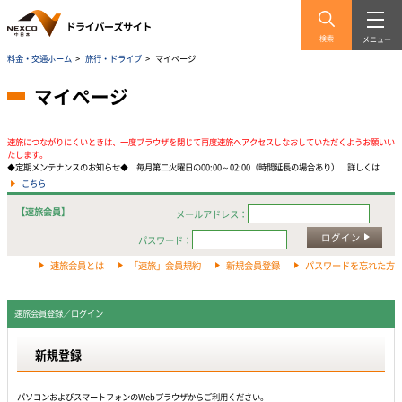
検索
メニュー
料金・交通ホーム
>
旅行・ドライブ
>
マイページ
マイページ
速旅につながりにくいときは、一度ブラウザを閉じて再度速旅へアクセスしなおしていただくようお願いい
たします。
◆定期メンテナンスのお知らせ◆ 毎月第二火曜日の00:00～02:00（時間延長の場合あり） 詳しくは
こちら
【速旅会員】
メールアドレス：
ログイン
パスワード：
速旅会員とは
「速旅」会員規約
新規会員登録
パスワードを忘れた方
速旅会員登録／ログイン
新規登録
パソコンおよびスマートフォンのWebプラウザからご利用ください。