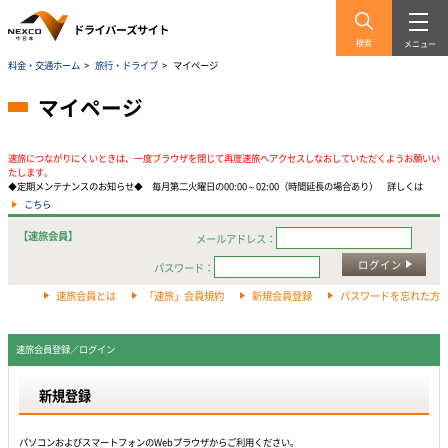
検索
メニュー
料金・交通ホーム
>
旅行・ドライブ
>
マイページ
マイページ
速旅につながりにくいときは、一度ブラウザを閉じて再度速旅へアクセスしなおしていただくようお願いい
たします。
◆定期メンテナンスのお知らせ◆ 毎月第二火曜日の00:00～02:00（時間延長の場合あり） 詳しくは
こちら
【速旅会員】
メールアドレス：
ログイン
パスワード：
速旅会員とは
「速旅」会員規約
新規会員登録
パスワードを忘れた方
速旅会員登録／ログイン
新規登録
パソコンおよびスマートフォンのWebプラウザからご利用ください。