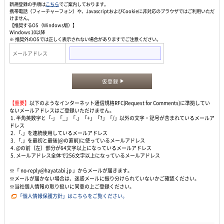
新規登録の手順は
こちら
でご案内しております。
携帯電話（フィーチャーフォン）や、JavascriptおよびCookieに非対応のブラウザではご利用いただ
けません。
【推奨するOS（Windows版）】
Windows 10以降
※ 推奨外のOSでは正しく表示されない場合がありますでご注意ください。
メールアドレス
仮登録
【重要】
以下のようなインターネット通信規格RFC(Request for Comments)に準拠してい
ないメールアドレスはご登録いただけません。
1. 半角英数字と「-」「_」「.」「+」「?」「/」以外の文字・記号が含まれているメールア
ドレス
2. 「.」を連続使用しているメールアドレス
3. 「.」を最初と最後(@の直前)に使っているメールアドレス
4. @の前（左）部分が64文字以上になっているメールアドレス
5. メールアドレス全体で256文字以上になっているメールアドレス
※「 no-reply@hayatabi.jp 」からメールが届きます。
※メールが届かない場合は、迷惑メールに振り分けられていないかご確認ください。
※当社個人情報の取り扱いに同意の上ご登録ください。
「個人情報保護方針」はこちらをご覧ください。