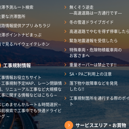
渋滞予測ルート検索
無くそう逆走
―高速道路は一方通行です―
主要な渋滞箇所
冬の雪道ドライブガイド
道路情報提供アプリ みちラジ
高速道路でやむを得ず停車した
渋滞ポイントナビまっぷ
緊急地震速報を受信したら
目で見るハイウェイテレホン
特殊車両・危険物積載車両の
お客さまへ
工事規制情報
重量オーバーは禁止です!!
SA・PAご利用上の注意
工事情報お役立ちサイト
～工事規制予定MAP、レーン閉鎖情
落下物や故障車などを発見
したら!!
報、リニューアル工事など大規模な
工事に関する情報などはこちら～
工事規制箇所を通行する際のポ
ト
はじめませんかルート＆時間選択～
事前検索で工事中でも快適ドライビ
ング ～
サービスエリア・
お買物