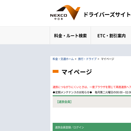
料金・ルート検索
ETC・割引案内
料金・交通ホーム
>
旅行・ドライブ
>
マイページ
マイページ
速旅につながりにくいときは、一度ブラウザを閉じて再度速旅へ
◆定期メンテナンスのお知らせ◆ 毎月第二火曜日の00:00～02
【速旅会員】
速旅会員登録／ログイン