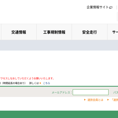
企業情報サイト
交通情報
工事規制情報
安全走行
サ
アクセスしなおしていただくようお願いいたします。
:00（時間延長の場合あり） 詳しくは
こちら
メールアドレス：
パ
速旅会員とは
「速