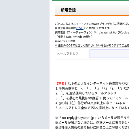
新規登録
パソコンおよびスマートフォンのWebプラウザからご利用くだ
新規登録の手順は
こちら
でご案内しております。
携帯電話（フィーチャーフォン）や、JavascriptおよびCo
【推奨するOS（Windows版）】
Windows 10以降
※ 推奨外のOSでは正しく表示されない場合がありますでご注
メールアドレス
【重要】
以下のようなインターネット通信規格RFC(Re
1. 半角英数字と「-」「_」「.」「+」「?」「/
2. 「.」を連続使用しているメールアドレス
3. 「.」を最初と最後(@の直前)に使っているメー
4. @の前（左）部分が64文字以上になっているメ
5. メールアドレス全体で256文字以上になってい
※「 no-reply@hayatabi.jp 」からメールが届きま
※メールが届かない場合は、迷惑メールに振り分け
※当社個人情報の取り扱いに同意の上ご登録くださ