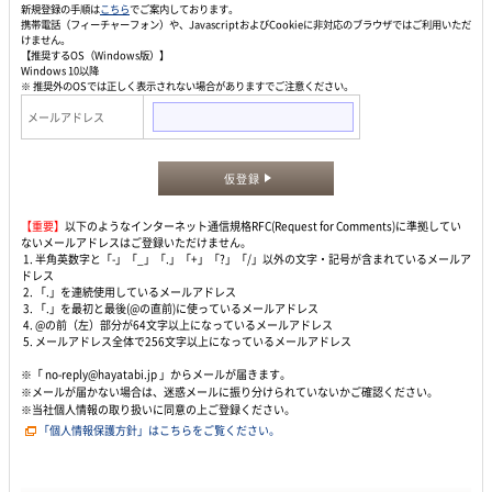
新規登録の手順は
こちら
でご案内しております。
携帯電話（フィーチャーフォン）や、JavascriptおよびCookieに非対応のブラウザではご利用いただ
けません。
【推奨するOS（Windows版）】
Windows 10以降
※ 推奨外のOSでは正しく表示されない場合がありますでご注意ください。
メールアドレス
仮登録
【重要】
以下のようなインターネット通信規格RFC(Request for Comments)に準拠してい
ないメールアドレスはご登録いただけません。
1. 半角英数字と「-」「_」「.」「+」「?」「/」以外の文字・記号が含まれているメールア
ドレス
2. 「.」を連続使用しているメールアドレス
3. 「.」を最初と最後(@の直前)に使っているメールアドレス
4. @の前（左）部分が64文字以上になっているメールアドレス
5. メールアドレス全体で256文字以上になっているメールアドレス
※「 no-reply@hayatabi.jp 」からメールが届きます。
※メールが届かない場合は、迷惑メールに振り分けられていないかご確認ください。
※当社個人情報の取り扱いに同意の上ご登録ください。
「個人情報保護方針」はこちらをご覧ください。