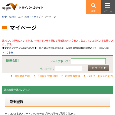
検索
メニュー
料金・交通ホーム
>
旅行・ドライブ
>
マイページ
マイページ
速旅につながりにくいときは、一度ブラウザを閉じて再度速旅へアクセスしなおしていただくようお願いい
たします。
◆定期メンテナンスのお知らせ◆ 毎月第二火曜日の00:00～02:00（時間延長の場合あり） 詳しくは
こちら
【速旅会員】
メールアドレス：
ログイン
パスワード：
速旅会員とは
「速旅」会員規約
新規会員登録
パスワードを忘れた方
速旅会員登録／ログイン
新規登録
パソコンおよびスマートフォンのWebプラウザからご利用ください。