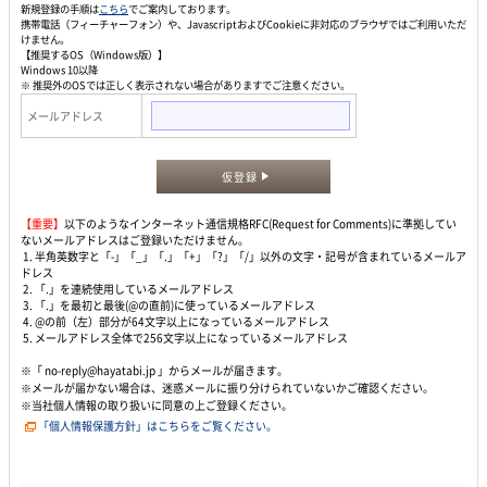
新規登録の手順は
こちら
でご案内しております。
携帯電話（フィーチャーフォン）や、JavascriptおよびCookieに非対応のブラウザではご利用いただ
けません。
【推奨するOS（Windows版）】
Windows 10以降
※ 推奨外のOSでは正しく表示されない場合がありますでご注意ください。
メールアドレス
仮登録
【重要】
以下のようなインターネット通信規格RFC(Request for Comments)に準拠してい
ないメールアドレスはご登録いただけません。
1. 半角英数字と「-」「_」「.」「+」「?」「/」以外の文字・記号が含まれているメールア
ドレス
2. 「.」を連続使用しているメールアドレス
3. 「.」を最初と最後(@の直前)に使っているメールアドレス
4. @の前（左）部分が64文字以上になっているメールアドレス
5. メールアドレス全体で256文字以上になっているメールアドレス
※「 no-reply@hayatabi.jp 」からメールが届きます。
※メールが届かない場合は、迷惑メールに振り分けられていないかご確認ください。
※当社個人情報の取り扱いに同意の上ご登録ください。
「個人情報保護方針」はこちらをご覧ください。