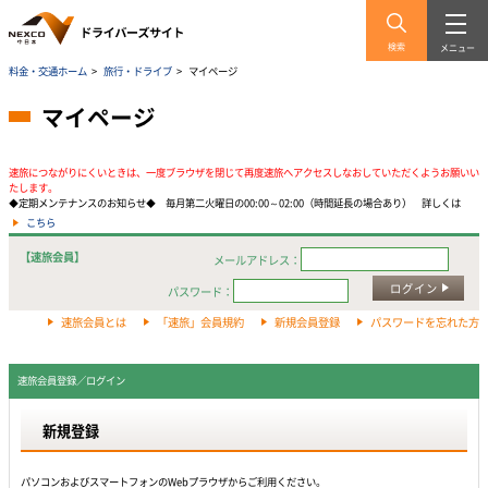
検索
メニュー
料金・交通ホーム
>
旅行・ドライブ
>
マイページ
マイページ
速旅につながりにくいときは、一度ブラウザを閉じて再度速旅へアクセスしなおしていただくようお願いい
たします。
◆定期メンテナンスのお知らせ◆ 毎月第二火曜日の00:00～02:00（時間延長の場合あり） 詳しくは
こちら
【速旅会員】
メールアドレス：
ログイン
パスワード：
速旅会員とは
「速旅」会員規約
新規会員登録
パスワードを忘れた方
速旅会員登録／ログイン
新規登録
パソコンおよびスマートフォンのWebプラウザからご利用ください。