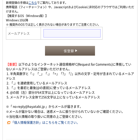
新規登録の手順は
こちら
でご案内しております。
携帯電話（フィーチャーフォン）や、JavascriptおよびCookieに非対応のブラウザではご利用いただ
けません。
【推奨するOS（Windows版）】
Windows 10以降
※ 推奨外のOSでは正しく表示されない場合がありますでご注意ください。
メールアドレス
仮登録
【重要】
以下のようなインターネット通信規格RFC(Request for Comments)に準拠してい
ないメールアドレスはご登録いただけません。
1. 半角英数字と「-」「_」「.」「+」「?」「/」以外の文字・記号が含まれているメールア
ドレス
2. 「.」を連続使用しているメールアドレス
3. 「.」を最初と最後(@の直前)に使っているメールアドレス
4. @の前（左）部分が64文字以上になっているメールアドレス
5. メールアドレス全体で256文字以上になっているメールアドレス
※「 no-reply@hayatabi.jp 」からメールが届きます。
※メールが届かない場合は、迷惑メールに振り分けられていないかご確認ください。
※当社個人情報の取り扱いに同意の上ご登録ください。
「個人情報保護方針」はこちらをご覧ください。