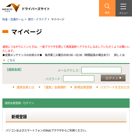
検索
メニュー
料金・交通ホーム
>
旅行・ドライブ
>
マイページ
マイページ
速旅につながりにくいときは、一度ブラウザを閉じて再度速旅へアクセスしなおしていただくようお願いい
たします。
◆定期メンテナンスのお知らせ◆ 毎月第二火曜日の00:00～02:00（時間延長の場合あり） 詳しくは
こちら
【速旅会員】
メールアドレス：
ログイン
パスワード：
速旅会員とは
「速旅」会員規約
新規会員登録
パスワードを忘れた方
速旅会員登録／ログイン
新規登録
パソコンおよびスマートフォンのWebプラウザからご利用ください。