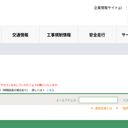
企業情報サイト
交通情報
工事規制情報
安全走行
サ
アクセスしなおしていただくようお願いいたします。
:00（時間延長の場合あり） 詳しくは
こちら
メールアドレス：
パ
速旅会員とは
「速