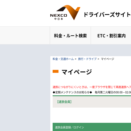
料金・ルート検索
ETC・割引案内
料金・交通ホーム
>
旅行・ドライブ
>
マイページ
マイページ
速旅につながりにくいときは、一度ブラウザを閉じて再度速旅へ
◆定期メンテナンスのお知らせ◆ 毎月第二火曜日の00:00～02
【速旅会員】
速旅会員登録／ログイン