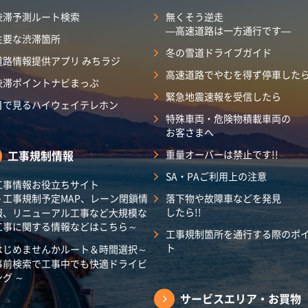
渋滞予測ルート検索
無くそう逆走
―高速道路は一方通行です―
主要な渋滞箇所
冬の雪道ドライブガイド
道路情報提供アプリ みちラジ
高速道路でやむを得ず停車した
渋滞ポイントナビまっぷ
緊急地震速報を受信したら
目で見るハイウェイテレホン
特殊車両・危険物積載車両の
お客さまへ
工事規制情報
重量オーバーは禁止です!!
SA・PAご利用上の注意
工事情報お役立ちサイト
～工事規制予定MAP、レーン閉鎖情
落下物や故障車などを発見
したら!!
報、リニューアル工事など大規模な
工事に関する情報などはこちら～
工事規制箇所を通行する際のポ
ト
はじめませんかルート＆時間選択～
事前検索で工事中でも快適ドライビ
ング ～
サービスエリア・
お買物