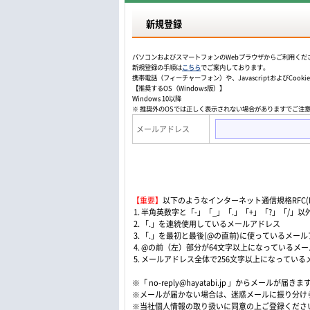
新規登録
パソコンおよびスマートフォンのWebプラウザからご利用くだ
新規登録の手順は
こちら
でご案内しております。
携帯電話（フィーチャーフォン）や、JavascriptおよびCo
【推奨するOS（Windows版）】
Windows 10以降
※ 推奨外のOSでは正しく表示されない場合がありますでご注
メールアドレス
【重要】
以下のようなインターネット通信規格RFC(Re
1. 半角英数字と「-」「_」「.」「+」「?」「/
2. 「.」を連続使用しているメールアドレス
3. 「.」を最初と最後(@の直前)に使っているメー
4. @の前（左）部分が64文字以上になっているメ
5. メールアドレス全体で256文字以上になってい
※「 no-reply@hayatabi.jp 」からメールが届きま
※メールが届かない場合は、迷惑メールに振り分け
※当社個人情報の取り扱いに同意の上ご登録くださ