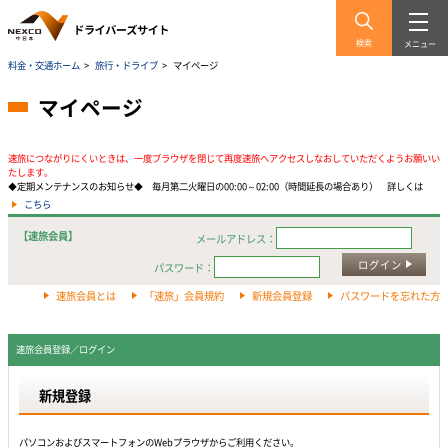
検索
メニュー
料金・交通ホーム
>
旅行・ドライブ
>
マイページ
マイページ
速旅につながりにくいときは、一度ブラウザを閉じて再度速旅へアクセスしなおしていただくようお願いい
たします。
◆定期メンテナンスのお知らせ◆ 毎月第二火曜日の00:00～02:00（時間延長の場合あり） 詳しくは
こちら
【速旅会員】
メールアドレス：
ログイン
パスワード：
速旅会員とは
「速旅」会員規約
新規会員登録
パスワードを忘れた方
速旅会員登録／ログイン
新規登録
パソコンおよびスマートフォンのWebプラウザからご利用ください。