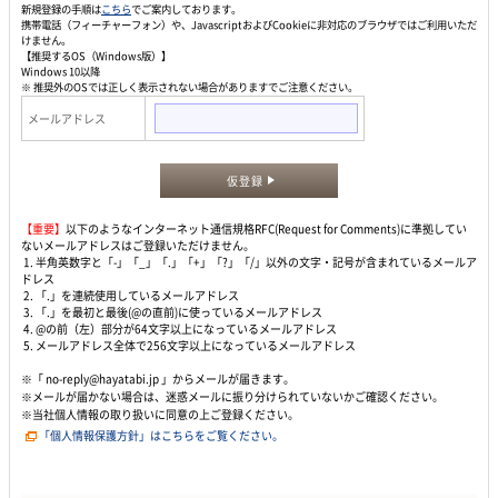
新規登録の手順は
こちら
でご案内しております。
携帯電話（フィーチャーフォン）や、JavascriptおよびCookieに非対応のブラウザではご利用いただ
けません。
【推奨するOS（Windows版）】
Windows 10以降
※ 推奨外のOSでは正しく表示されない場合がありますでご注意ください。
メールアドレス
仮登録
【重要】
以下のようなインターネット通信規格RFC(Request for Comments)に準拠してい
ないメールアドレスはご登録いただけません。
1. 半角英数字と「-」「_」「.」「+」「?」「/」以外の文字・記号が含まれているメールア
ドレス
2. 「.」を連続使用しているメールアドレス
3. 「.」を最初と最後(@の直前)に使っているメールアドレス
4. @の前（左）部分が64文字以上になっているメールアドレス
5. メールアドレス全体で256文字以上になっているメールアドレス
※「 no-reply@hayatabi.jp 」からメールが届きます。
※メールが届かない場合は、迷惑メールに振り分けられていないかご確認ください。
※当社個人情報の取り扱いに同意の上ご登録ください。
「個人情報保護方針」はこちらをご覧ください。