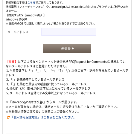
新規登録の手順は
こちら
でご案内しております。
携帯電話（フィーチャーフォン）や、JavascriptおよびCookieに非対応のブラウザではご利用いただ
けません。
【推奨するOS（Windows版）】
Windows 10以降
※ 推奨外のOSでは正しく表示されない場合がありますでご注意ください。
メールアドレス
仮登録
【重要】
以下のようなインターネット通信規格RFC(Request for Comments)に準拠してい
ないメールアドレスはご登録いただけません。
1. 半角英数字と「-」「_」「.」「+」「?」「/」以外の文字・記号が含まれているメールア
ドレス
2. 「.」を連続使用しているメールアドレス
3. 「.」を最初と最後(@の直前)に使っているメールアドレス
4. @の前（左）部分が64文字以上になっているメールアドレス
5. メールアドレス全体で256文字以上になっているメールアドレス
※「 no-reply@hayatabi.jp 」からメールが届きます。
※メールが届かない場合は、迷惑メールに振り分けられていないかご確認ください。
※当社個人情報の取り扱いに同意の上ご登録ください。
「個人情報保護方針」はこちらをご覧ください。