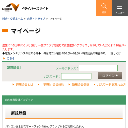
検索
メニュー
料金・交通ホーム
>
旅行・ドライブ
>
マイページ
マイページ
速旅につながりにくいときは、一度ブラウザを閉じて再度速旅へアクセスしなおしていただくようお願いい
たします。
◆定期メンテナンスのお知らせ◆ 毎月第二火曜日の00:00～02:00（時間延長の場合あり） 詳しくは
こちら
【速旅会員】
メールアドレス：
ログイン
パスワード：
速旅会員とは
「速旅」会員規約
新規会員登録
パスワードを忘れた方
速旅会員登録／ログイン
新規登録
パソコンおよびスマートフォンのWebプラウザからご利用ください。