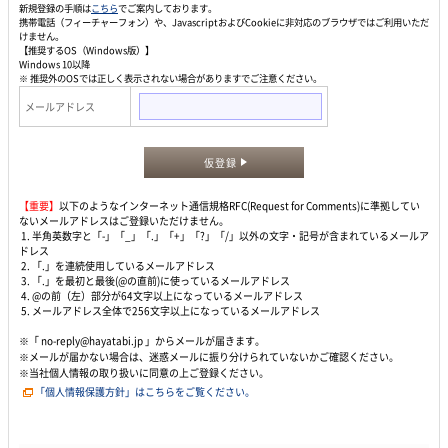
新規登録の手順は
こちら
でご案内しております。
携帯電話（フィーチャーフォン）や、JavascriptおよびCookieに非対応のブラウザではご利用いただ
けません。
【推奨するOS（Windows版）】
Windows 10以降
※ 推奨外のOSでは正しく表示されない場合がありますでご注意ください。
メールアドレス
仮登録
【重要】
以下のようなインターネット通信規格RFC(Request for Comments)に準拠してい
ないメールアドレスはご登録いただけません。
1. 半角英数字と「-」「_」「.」「+」「?」「/」以外の文字・記号が含まれているメールア
ドレス
2. 「.」を連続使用しているメールアドレス
3. 「.」を最初と最後(@の直前)に使っているメールアドレス
4. @の前（左）部分が64文字以上になっているメールアドレス
5. メールアドレス全体で256文字以上になっているメールアドレス
※「 no-reply@hayatabi.jp 」からメールが届きます。
※メールが届かない場合は、迷惑メールに振り分けられていないかご確認ください。
※当社個人情報の取り扱いに同意の上ご登録ください。
「個人情報保護方針」はこちらをご覧ください。