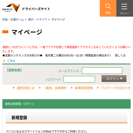
検索
メニュー
料金・交通ホーム
>
旅行・ドライブ
>
マイページ
マイページ
速旅につながりにくいときは、一度ブラウザを閉じて再度速旅へアクセスしなおしていただくようお願いい
たします。
◆定期メンテナンスのお知らせ◆ 毎月第二火曜日の00:00～02:00（時間延長の場合あり） 詳しくは
こちら
【速旅会員】
メールアドレス：
ログイン
パスワード：
速旅会員とは
「速旅」会員規約
新規会員登録
パスワードを忘れた方
速旅会員登録／ログイン
新規登録
パソコンおよびスマートフォンのWebプラウザからご利用ください。