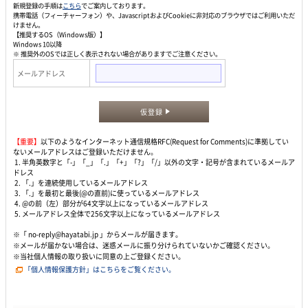
新規登録の手順は
こちら
でご案内しております。
携帯電話（フィーチャーフォン）や、JavascriptおよびCookieに非対応のブラウザではご利用いただ
けません。
【推奨するOS（Windows版）】
Windows 10以降
※ 推奨外のOSでは正しく表示されない場合がありますでご注意ください。
メールアドレス
仮登録
【重要】
以下のようなインターネット通信規格RFC(Request for Comments)に準拠してい
ないメールアドレスはご登録いただけません。
1. 半角英数字と「-」「_」「.」「+」「?」「/」以外の文字・記号が含まれているメールア
ドレス
2. 「.」を連続使用しているメールアドレス
3. 「.」を最初と最後(@の直前)に使っているメールアドレス
4. @の前（左）部分が64文字以上になっているメールアドレス
5. メールアドレス全体で256文字以上になっているメールアドレス
※「 no-reply@hayatabi.jp 」からメールが届きます。
※メールが届かない場合は、迷惑メールに振り分けられていないかご確認ください。
※当社個人情報の取り扱いに同意の上ご登録ください。
「個人情報保護方針」はこちらをご覧ください。