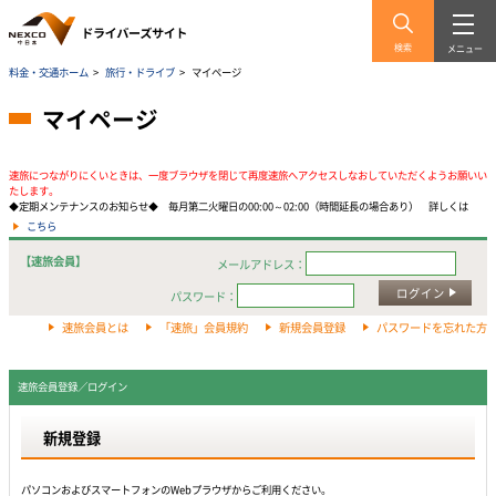
検索
メニュー
料金・交通ホーム
>
旅行・ドライブ
>
マイページ
マイページ
速旅につながりにくいときは、一度ブラウザを閉じて再度速旅へアクセスしなおしていただくようお願いい
たします。
◆定期メンテナンスのお知らせ◆ 毎月第二火曜日の00:00～02:00（時間延長の場合あり） 詳しくは
こちら
【速旅会員】
メールアドレス：
ログイン
パスワード：
速旅会員とは
「速旅」会員規約
新規会員登録
パスワードを忘れた方
速旅会員登録／ログイン
新規登録
パソコンおよびスマートフォンのWebプラウザからご利用ください。