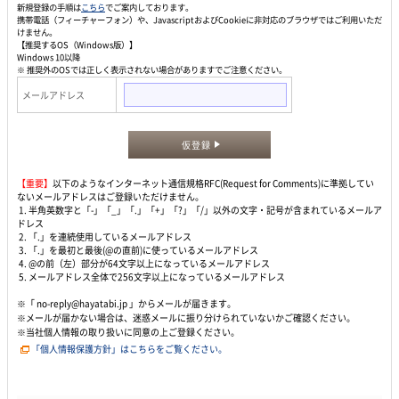
新規登録の手順は
こちら
でご案内しております。
携帯電話（フィーチャーフォン）や、JavascriptおよびCookieに非対応のブラウザではご利用いただ
けません。
【推奨するOS（Windows版）】
Windows 10以降
※ 推奨外のOSでは正しく表示されない場合がありますでご注意ください。
メールアドレス
仮登録
【重要】
以下のようなインターネット通信規格RFC(Request for Comments)に準拠してい
ないメールアドレスはご登録いただけません。
1. 半角英数字と「-」「_」「.」「+」「?」「/」以外の文字・記号が含まれているメールア
ドレス
2. 「.」を連続使用しているメールアドレス
3. 「.」を最初と最後(@の直前)に使っているメールアドレス
4. @の前（左）部分が64文字以上になっているメールアドレス
5. メールアドレス全体で256文字以上になっているメールアドレス
※「 no-reply@hayatabi.jp 」からメールが届きます。
※メールが届かない場合は、迷惑メールに振り分けられていないかご確認ください。
※当社個人情報の取り扱いに同意の上ご登録ください。
「個人情報保護方針」はこちらをご覧ください。