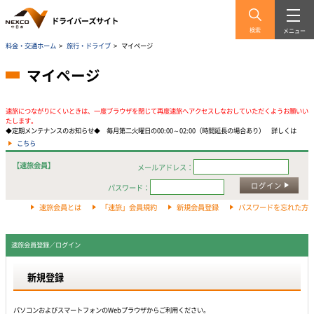
検索
メニュー
料金・交通ホーム
>
旅行・ドライブ
>
マイページ
マイページ
速旅につながりにくいときは、一度ブラウザを閉じて再度速旅へアクセスしなおしていただくようお願いい
たします。
◆定期メンテナンスのお知らせ◆ 毎月第二火曜日の00:00～02:00（時間延長の場合あり） 詳しくは
こちら
【速旅会員】
メールアドレス：
ログイン
パスワード：
速旅会員とは
「速旅」会員規約
新規会員登録
パスワードを忘れた方
速旅会員登録／ログイン
新規登録
パソコンおよびスマートフォンのWebプラウザからご利用ください。