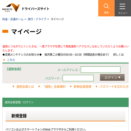
検索
メニュー
料金・交通ホーム
>
旅行・ドライブ
>
マイページ
マイページ
速旅につながりにくいときは、一度ブラウザを閉じて再度速旅へアクセスしなおしていただくようお願いい
たします。
◆定期メンテナンスのお知らせ◆ 毎月第二火曜日の00:00～02:00（時間延長の場合あり） 詳しくは
こちら
【速旅会員】
メールアドレス：
ログイン
パスワード：
速旅会員とは
「速旅」会員規約
新規会員登録
パスワードを忘れた方
速旅会員登録／ログイン
新規登録
パソコンおよびスマートフォンのWebプラウザからご利用ください。