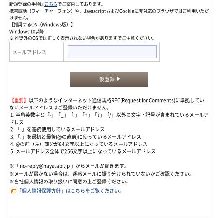
新規登録の手順は
こちら
でご案内しております。
携帯電話（フィーチャーフォン）や、JavascriptおよびCookieに非対応のブラウザではご利用いただ
けません。
【推奨するOS（Windows版）】
Windows 10以降
※ 推奨外のOSでは正しく表示されない場合がありますでご注意ください。
メールアドレス
仮登録
【重要】
以下のようなインターネット通信規格RFC(Request for Comments)に準拠してい
ないメールアドレスはご登録いただけません。
1. 半角英数字と「-」「_」「.」「+」「?」「/」以外の文字・記号が含まれているメールア
ドレス
2. 「.」を連続使用しているメールアドレス
3. 「.」を最初と最後(@の直前)に使っているメールアドレス
4. @の前（左）部分が64文字以上になっているメールアドレス
5. メールアドレス全体で256文字以上になっているメールアドレス
※「 no-reply@hayatabi.jp 」からメールが届きます。
※メールが届かない場合は、迷惑メールに振り分けられていないかご確認ください。
※当社個人情報の取り扱いに同意の上ご登録ください。
「個人情報保護方針」はこちらをご覧ください。