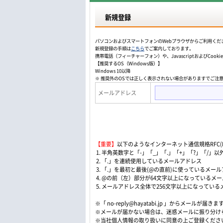
新規登録
パソコンおよびスマートフォンのWebプラウザからご利用くだ
新規登録の手順は
こちら
でご案内しております。
携帯電話（フィーチャーフォン）や、JavascriptおよびCo
【推奨するOS（Windows版）】
Windows 10以降
※ 推奨外のOSでは正しく表示されない場合がありますでご注
メールアドレス
【重要】
以下のようなインターネット通信規格RFC(Re
1. 半角英数字と「-」「_」「.」「+」「?」「/
2. 「.」を連続使用しているメールアドレス
3. 「.」を最初と最後(@の直前)に使っているメー
4. @の前（左）部分が64文字以上になっているメ
5. メールアドレス全体で256文字以上になってい
※「 no-reply@hayatabi.jp 」からメールが届きま
※メールが届かない場合は、迷惑メールに振り分け
※当社個人情報の取り扱いに同意の上ご登録くださ