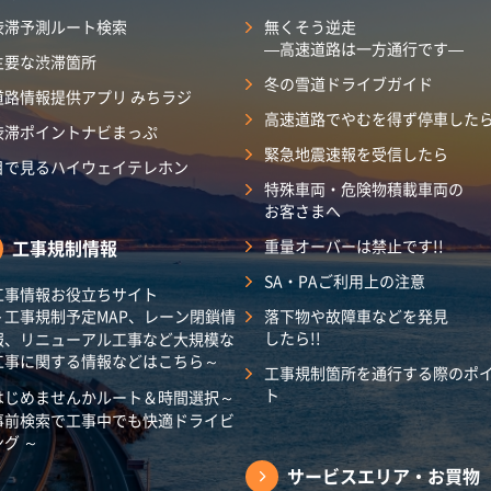
渋滞予測ルート検索
無くそう逆走
―高速道路は一方通行です―
主要な渋滞箇所
冬の雪道ドライブガイド
道路情報提供アプリ みちラジ
高速道路でやむを得ず停車した
渋滞ポイントナビまっぷ
緊急地震速報を受信したら
目で見るハイウェイテレホン
特殊車両・危険物積載車両の
お客さまへ
工事規制情報
重量オーバーは禁止です!!
SA・PAご利用上の注意
工事情報お役立ちサイト
～工事規制予定MAP、レーン閉鎖情
落下物や故障車などを発見
したら!!
報、リニューアル工事など大規模な
工事に関する情報などはこちら～
工事規制箇所を通行する際のポ
ト
はじめませんかルート＆時間選択～
事前検索で工事中でも快適ドライビ
ング ～
サービスエリア・
お買物