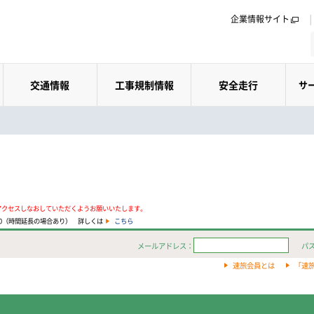
企業情報サイト
交通情報
工事規制情報
安全走行
サ
アクセスしなおしていただくようお願いいたします。
:00（時間延長の場合あり） 詳しくは
こちら
メールアドレス：
パ
速旅会員とは
「速