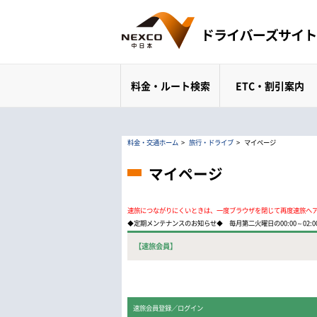
料金・ルート検索
ETC・割引案内
料金・交通ホーム
>
旅行・ドライブ
>
マイページ
マイページ
速旅につながりにくいときは、一度ブラウザを閉じて再度速旅へ
◆定期メンテナンスのお知らせ◆ 毎月第二火曜日の00:00～02
【速旅会員】
速旅会員登録／ログイン