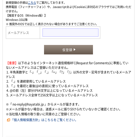
新規登録の手順は
こちら
でご案内しております。
携帯電話（フィーチャーフォン）や、JavascriptおよびCookieに非対応のブラウザではご利用いただ
けません。
【推奨するOS（Windows版）】
Windows 10以降
※ 推奨外のOSでは正しく表示されない場合がありますでご注意ください。
メールアドレス
仮登録
【重要】
以下のようなインターネット通信規格RFC(Request for Comments)に準拠してい
ないメールアドレスはご登録いただけません。
1. 半角英数字と「-」「_」「.」「+」「?」「/」以外の文字・記号が含まれているメールア
ドレス
2. 「.」を連続使用しているメールアドレス
3. 「.」を最初と最後(@の直前)に使っているメールアドレス
4. @の前（左）部分が64文字以上になっているメールアドレス
5. メールアドレス全体で256文字以上になっているメールアドレス
※「 no-reply@hayatabi.jp 」からメールが届きます。
※メールが届かない場合は、迷惑メールに振り分けられていないかご確認ください。
※当社個人情報の取り扱いに同意の上ご登録ください。
「個人情報保護方針」はこちらをご覧ください。