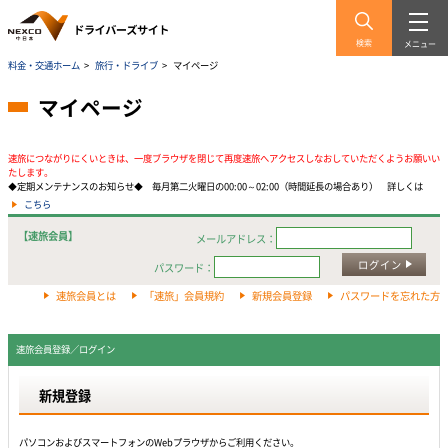
検索
メニュー
料金・交通ホーム
>
旅行・ドライブ
>
マイページ
マイページ
速旅につながりにくいときは、一度ブラウザを閉じて再度速旅へアクセスしなおしていただくようお願いい
たします。
◆定期メンテナンスのお知らせ◆ 毎月第二火曜日の00:00～02:00（時間延長の場合あり） 詳しくは
こちら
【速旅会員】
メールアドレス：
ログイン
パスワード：
速旅会員とは
「速旅」会員規約
新規会員登録
パスワードを忘れた方
速旅会員登録／ログイン
新規登録
パソコンおよびスマートフォンのWebプラウザからご利用ください。