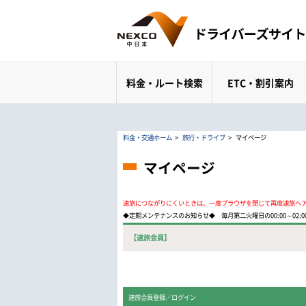
料金・ルート検索
ETC・割引案内
料金・交通ホーム
>
旅行・ドライブ
>
マイページ
マイページ
速旅につながりにくいときは、一度ブラウザを閉じて再度速旅へ
◆定期メンテナンスのお知らせ◆ 毎月第二火曜日の00:00～02
【速旅会員】
速旅会員登録／ログイン