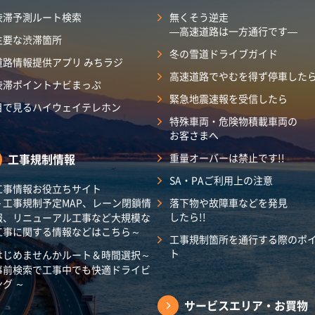
渋滞予測ルート検索
無くそう逆走
―高速道路は一方通行です―
主要な渋滞箇所
冬の雪道ドライブガイド
道路情報提供アプリ みちラジ
高速道路でやむを得ず停車した
渋滞ポイントナビまっぷ
緊急地震速報を受信したら
目で見るハイウェイテレホン
特殊車両・危険物積載車両の
お客さまへ
工事規制情報
重量オーバーは禁止です!!
SA・PAご利用上の注意
工事情報お役立ちサイト
～工事規制予定MAP、レーン閉鎖情
落下物や故障車などを発見
したら!!
報、リニューアル工事など大規模な
工事に関する情報などはこちら～
工事規制箇所を通行する際のポ
ト
はじめませんかルート＆時間選択～
事前検索で工事中でも快適ドライビ
ング ～
サービスエリア・
お買物