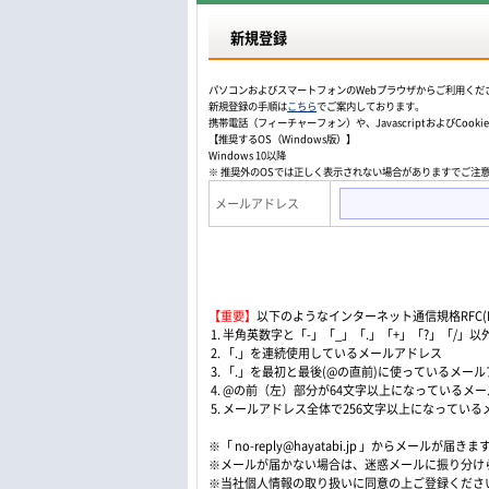
新規登録
パソコンおよびスマートフォンのWebプラウザからご利用くだ
新規登録の手順は
こちら
でご案内しております。
携帯電話（フィーチャーフォン）や、JavascriptおよびCo
【推奨するOS（Windows版）】
Windows 10以降
※ 推奨外のOSでは正しく表示されない場合がありますでご注
メールアドレス
【重要】
以下のようなインターネット通信規格RFC(Re
1. 半角英数字と「-」「_」「.」「+」「?」「/
2. 「.」を連続使用しているメールアドレス
3. 「.」を最初と最後(@の直前)に使っているメー
4. @の前（左）部分が64文字以上になっているメ
5. メールアドレス全体で256文字以上になってい
※「 no-reply@hayatabi.jp 」からメールが届きま
※メールが届かない場合は、迷惑メールに振り分け
※当社個人情報の取り扱いに同意の上ご登録くださ