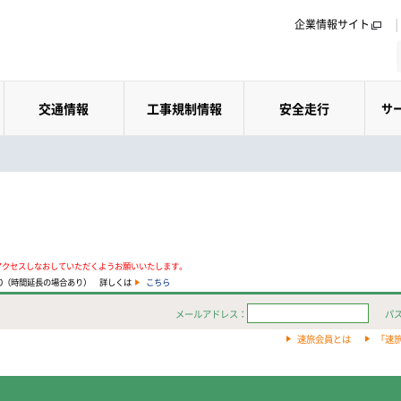
企業情報サイト
交通情報
工事規制情報
安全走行
サ
アクセスしなおしていただくようお願いいたします。
:00（時間延長の場合あり） 詳しくは
こちら
メールアドレス：
パ
速旅会員とは
「速