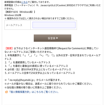
新規登録の手順は
こちら
でご案内しております。
携帯電話（フィーチャーフォン）や、JavascriptおよびCookieに非対応のブラウザではご利用いただ
けません。
【推奨するOS（Windows版）】
Windows 10以降
※ 推奨外のOSでは正しく表示されない場合がありますでご注意ください。
メールアドレス
仮登録
【重要】
以下のようなインターネット通信規格RFC(Request for Comments)に準拠してい
ないメールアドレスはご登録いただけません。
1. 半角英数字と「-」「_」「.」「+」「?」「/」以外の文字・記号が含まれているメールア
ドレス
2. 「.」を連続使用しているメールアドレス
3. 「.」を最初と最後(@の直前)に使っているメールアドレス
4. @の前（左）部分が64文字以上になっているメールアドレス
5. メールアドレス全体で256文字以上になっているメールアドレス
※「 no-reply@hayatabi.jp 」からメールが届きます。
※メールが届かない場合は、迷惑メールに振り分けられていないかご確認ください。
※当社個人情報の取り扱いに同意の上ご登録ください。
「個人情報保護方針」はこちらをご覧ください。