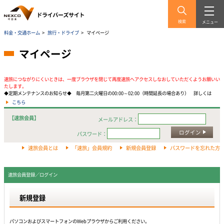
検索
メニュー
料金・交通ホーム
>
旅行・ドライブ
>
マイページ
マイページ
速旅につながりにくいときは、一度ブラウザを閉じて再度速旅へアクセスしなおしていただくようお願いい
たします。
◆定期メンテナンスのお知らせ◆ 毎月第二火曜日の00:00～02:00（時間延長の場合あり） 詳しくは
こちら
【速旅会員】
メールアドレス：
ログイン
パスワード：
速旅会員とは
「速旅」会員規約
新規会員登録
パスワードを忘れた方
速旅会員登録／ログイン
新規登録
パソコンおよびスマートフォンのWebプラウザからご利用ください。